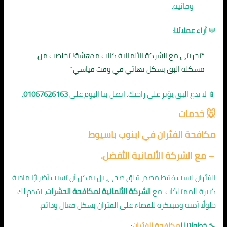
وقائية.
💬
آراء عملائنا:
“تجربتي مع الشركة الألمانية كانت مدهشة! تخلصت من
مشكلة البق بشكل نهائي في وقت قياسي.”
📱 لا تدع البق يؤثر على راحتك. اتصل بنا اليوم على
01067626163
.
🐭 خدمات
مكافحة الفئران في ابنوب باسيوط
– مع الشركة الألمانية الأفضل.
الفئران ليست فقط مصدر قلق صحي، بل يمكن أن تسبب أضرارًا مادية
كبيرة للممتلكات. مع
الشركة الألمانية لمكافحة الحشرات
، نقدم لك
حلولًا آمنة ومبتكرة للقضاء على الفئران بشكل فعال ودائم.
🔧
خطواتنا ل
مكافحة الفئران
: