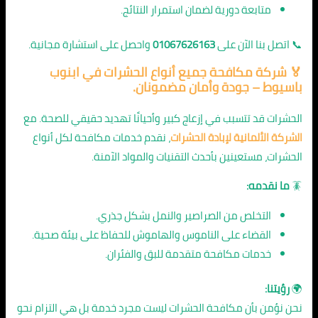
متابعة دورية لضمان استمرار النتائج.
📞 اتصل بنا الآن على
01067626163
واحصل على استشارة مجانية.
🏅 شركة مكافحة جميع أنواع الحشرات في ابنوب
باسيوط – جودة وأمان مضمونان.
الحشرات قد تتسبب في إزعاج كبير وأحيانًا تهديد حقيقي للصحة. مع
الشركة الألمانية لإبادة الحشرات
، نقدم خدمات مكافحة لكل أنواع
الحشرات، مستعينين بأحدث التقنيات والمواد الآمنة.
🪳
ما نقدمه:
التخلص من الصراصير والنمل بشكل جذري.
القضاء على الناموس والهاموش للحفاظ على بيئة صحية.
خدمات مكافحة متقدمة للبق والفئران.
🌍
رؤيتنا:
نحن نؤمن بأن مكافحة الحشرات ليست مجرد خدمة بل هي التزام نحو