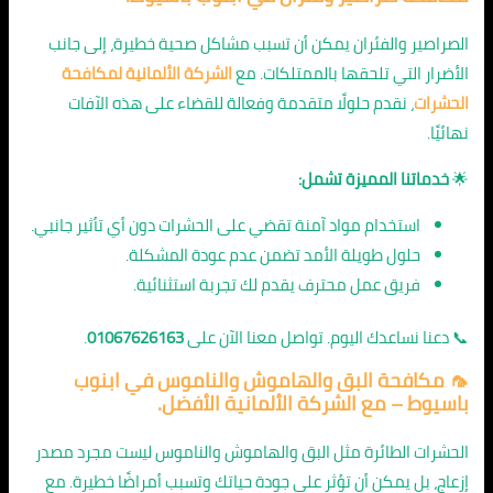
الصراصير والفئران يمكن أن تسبب مشاكل صحية خطيرة، إلى جانب
الأضرار التي تلحقها بالممتلكات. مع
الشركة الألمانية لمكافحة
الحشرات
، نقدم حلولًا متقدمة وفعالة للقضاء على هذه الآفات
نهائيًا.
🌟
خدماتنا المميزة تشمل:
استخدام مواد آمنة تقضي على الحشرات دون أي تأثير جانبي.
حلول طويلة الأمد تضمن عدم عودة المشكلة.
فريق عمل محترف يقدم لك تجربة استثنائية.
📞 دعنا نساعدك اليوم. تواصل معنا الآن على
01067626163
.
🦟
مكافحة البق والهاموش والناموس في ابنوب
باسيوط
– مع الشركة الألمانية الأفضل.
الحشرات الطائرة مثل البق والهاموش والناموس ليست مجرد مصدر
إزعاج، بل يمكن أن تؤثر على جودة حياتك وتسبب أمراضًا خطيرة. مع