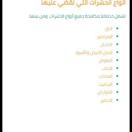
أنواع الحشرات التي نقضي عليها
تشمل خدماتنا مكافحة جميع أنواع الحشرات، ومن بينها:
البق
الصراصير
الفئران
النمل الأبيض والأسود
البعوض
الذباب
العناكب
البراغيث
القوارض
الدبابير