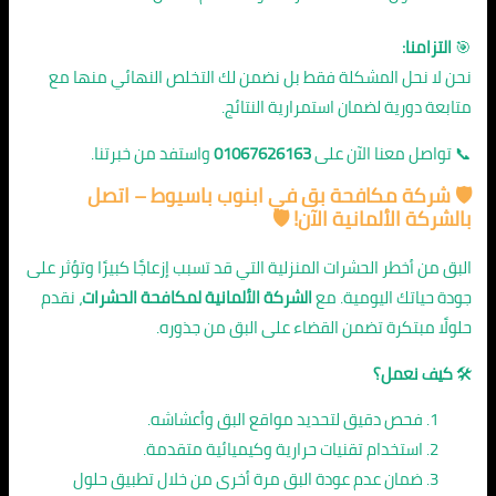
🎯
التزامنا:
نحن لا نحل المشكلة فقط بل نضمن لك التخلص النهائي منها مع
متابعة دورية لضمان استمرارية النتائج.
📞 تواصل معنا الآن على
01067626163
واستفد من خبرتنا.
🛡️
شركة مكافحة بق في ابنوب باسيوط
– اتصل
بالشركة الألمانية الآن! 🛡️
البق من أخطر الحشرات المنزلية التي قد تسبب إزعاجًا كبيرًا وتؤثر على
جودة حياتك اليومية. مع
الشركة الألمانية لمكافحة الحشرات
، نقدم
حلولًا مبتكرة تضمن القضاء على البق من جذوره.
🛠️
كيف نعمل؟
فحص دقيق لتحديد مواقع البق وأعشاشه.
استخدام تقنيات حرارية وكيميائية متقدمة.
ضمان عدم عودة البق مرة أخرى من خلال تطبيق حلول