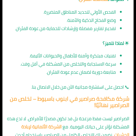
الفحص الأولي لتحديد المناطق المتضررة.
وضع الفخاخ الذكية والآمنة.
تقديم تقارير مفصلة وإرشادات للحماية من عودة الفئران.
🌟
لماذا نتميز؟
تقنيات مبتكرة وآمنة للأطفال والحيوانات الأليفة.
سرعة الاستجابة والتخلص من المشكلة في أقل وقت.
متابعة دورية لضمان عدم عودة الفئران.
📞 احصل على استشارة مجانية الآن من خلال الاتصال بنا.
شركة مكافحة صراصير في ابنوب باسيوط
– تخلص من
الصراصير نهائيًا!
الصراصير ليست فقط مزعجة بل قد تكون مصدرًا للأمراض. لا تدع هذه
المشكلة تؤثر على حياتك اليومية. مع
الشركة الألمانية لإبادة
الحشرات
، نضمن لك التخلص الكامل من الصراصير باستخدام أحدث