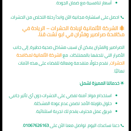
أسعار تنافسية مع ضمان الجودة.
📞 احصل على استشارة مجانية الآن وابدأ رحلة التخلص من الحشرات.
🐜
الشركة الألمانية لإبادة الحشرات
– الريادة في
مكافحة صراصير وفئران في ابو تشت قنا.
الصراصير والفئران يمكن أن تسبب مشاكل صحية خطيرة، إلى جانب
الأضرار التي تلحقها بالممتلكات. مع
الشركة الألمانية لمكافحة
الحشرات
، نقدم حلولًا متقدمة وفعالة للقضاء على هذه الآفات
نهائيًا.
🌟
خدماتنا المميزة تشمل:
استخدام مواد آمنة تقضي على الحشرات دون أي تأثير جانبي.
حلول طويلة الأمد تضمن عدم عودة المشكلة.
فريق عمل محترف يقدم لك تجربة استثنائية.
📞 دعنا نساعدك اليوم. تواصل معنا الآن على
01067626163
.