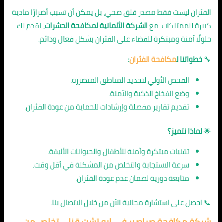
الفئران ليست فقط مصدر قلق صحي، بل يمكن أن تسبب أضرارًا مادية
كبيرة للممتلكات. مع
الشركة الألمانية لمكافحة الحشرات
، نقدم لك
حلولًا آمنة ومبتكرة للقضاء على الفئران بشكل فعال ودائم.
🔧
خطواتنا ل
مكافحة الفئران
:
الفحص الأولي لتحديد المناطق المتضررة.
وضع الفخاخ الذكية والآمنة.
تقديم تقارير مفصلة وإرشادات للحماية من عودة الفئران.
🌟
لماذا نتميز؟
تقنيات مبتكرة وآمنة للأطفال والحيوانات الأليفة.
سرعة الاستجابة والتخلص من المشكلة في أقل وقت.
متابعة دورية لضمان عدم عودة الفئران.
📞 احصل على استشارة مجانية الآن من خلال الاتصال بنا.
شركة مكافحة صراصير في ابو تشت قنا
– تخلص من