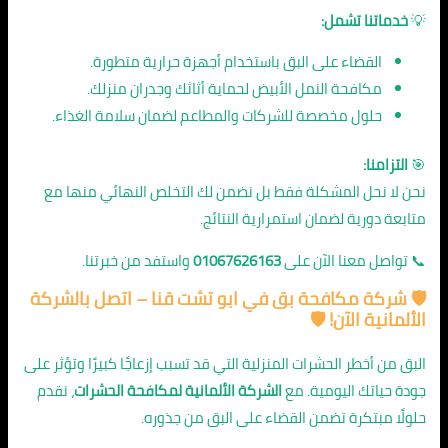
💡
خدماتنا تشمل:
القضاء على البق باستخدام أجهزة حرارية متطورة.
مكافحة النمل الأبيض لحماية أثاثك وجدران منزلك.
حلول مخصصة للشركات والمطاعم لضمان سلامة الغذاء.
🎯
التزامنا:
نحن لا نحل المشكلة فقط بل نضمن لك التخلص النهائي منها مع
متابعة دورية لضمان استمرارية النتائج.
📞 تواصل معنا الآن على
01067626163
واستفد من خبرتنا.
🛡️
شركة مكافحة بق في ابو تشت قنا
– اتصل بالشركة
الألمانية الآن! 🛡️
البق من أخطر الحشرات المنزلية التي قد تسبب إزعاجًا كبيرًا وتؤثر على
جودة حياتك اليومية. مع
الشركة الألمانية لمكافحة الحشرات
، نقدم
حلولًا مبتكرة تضمن القضاء على البق من جذوره.