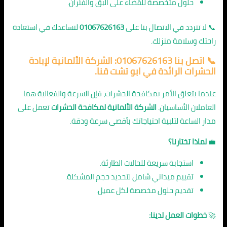
حلول متخصصة للقضاء على البق والفئران.
📞 لا تتردد في الاتصال بنا على
01067626163
لنساعدك في استعادة
راحتك وسلامة منزلك.
📞 اتصل بنا 01067626163: الشركة الألمانية لإبادة
الحشرات الرائدة في ابو تشت قنا.
عندما يتعلق الأمر بمكافحة الحشرات، فإن السرعة والفعالية هما
العاملان الأساسيان.
الشركة الألمانية لمكافحة الحشرات
تعمل على
مدار الساعة لتلبية احتياجاتك بأقصى سرعة ودقة.
💼
لماذا تختارنا؟
استجابة سريعة للحالات الطارئة.
تقييم ميداني شامل لتحديد حجم المشكلة.
تقديم حلول مخصصة لكل عميل.
🚀
خطوات العمل لدينا: