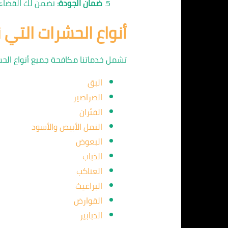
ضمان الجودة:
نضمن لك القضاء ا
أنواع الحشرات التي
تشمل خدماتنا مكافحة جميع أنواع الحش
البق
الصراصير
الفئران
النمل الأبيض والأسود
البعوض
الذباب
العناكب
البراغيث
القوارض
الدبابير