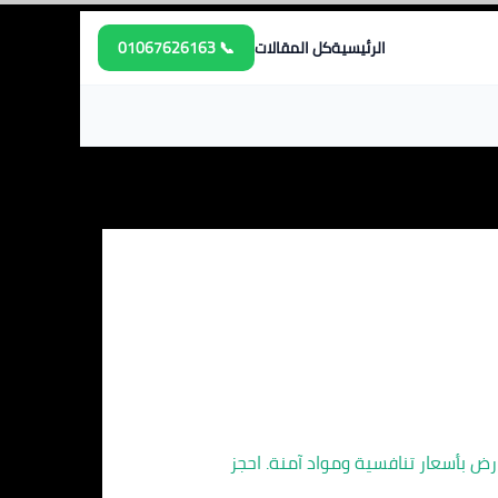
الرئيسية
كل المقالات
📞 01067626163
ض بأسعار تنافسية ومواد آمنة. احجز