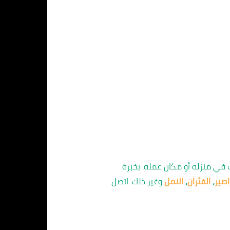
في منزله أو مكان عمله. بخبرة
اصير
،
الفئران
،
النمل
وغير ذلك. اتصل