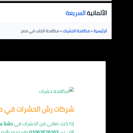
خطي
الألمانية
السريعة
لى
لمحتوى
الرئيسية
»
مكافحة الحشرات
»
مكافحة الذباب في مصر
شركات رش الحشرات في دش
إذا كنت تعاني من الحشرات في
دشنا ب
الآن عبر
01067626163
واستمتع بأفض