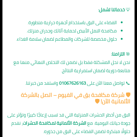
💡
خدماتنا تشمل:
القضاء على البق باستخدام أجهزة حرارية متطورة.
مكافحة النمل الأبيض لحماية أثاثك وجدران منزلك.
حلول مخصصة للشركات والمطاعم لضمان سلامة الغذاء.
🎯
التزامنا:
نحن لا نحل المشكلة فقط بل نضمن لك التخلص النهائي منها مع
متابعة دورية لضمان استمرارية النتائج.
📞 تواصل معنا الآن على
01067626163
واستفد من خبرتنا.
🛡️
شركة مكافحة بق في الفيوم
– اتصل بالشركة
الألمانية الآن! 🛡️
البق من أخطر الحشرات المنزلية التي قد تسبب إزعاجًا كبيرًا وتؤثر على
جودة حياتك اليومية. مع
الشركة الألمانية لمكافحة الحشرات
، نقدم
حلولًا مبتكرة تضمن القضاء على البق من جذوره.