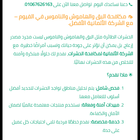
📞 دعنا نساعدك اليوم. تواصل معنا الآن على
01067626163
.
🦟
مكافحة البق والهاموش والناموس في الفيوم
–
مع الشركة الألمانية الأفضل.
الحشرات الطائرة مثل البق والهاموش والناموس ليست مجرد مصدر
إزعاج، بل يمكن أن تؤثر على جودة حياتك وتسبب أمراضًا خطيرة. مع
الشركة الألمانية لمكافحة الحشرات
، نقدم لك حلولًا مبتكرة وآمنة
للتخلص من هذه الحشرات نهائيًا.
🌟
ماذا نقدم؟
فحص شامل:
يتم تحليل مناطق تواجد الحشرات لتحديد أفضل
أسلوب للتعامل معها.
مبيدات آمنة وفعالة:
نستخدم منتجات معتمدة عالميًا لضمان
الأمان والكفاءة.
خدمة مخصصة:
نقدم خططًا فردية تلبي احتياجات كل عميل
على حدة.