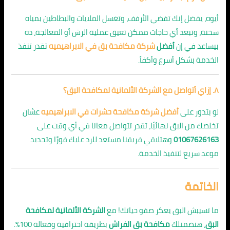
أيوه، يفضل إنك تفضي الأرفف، وتغسل الملايات والبطاطين بمياه
سخنة، وتبعد أي حاجات ممكن تعيق عملية الرش أو المعالجة، ده
بيساعد في إن
أفضل
شركة مكافحة بق في الابراهيميه
تقدر تنفذ
الخدمة بشكل أسرع وأكفأ.
٨. إزاي أتواصل مع الشركة الألمانية لمكافحة البق؟
لو بتدور على
أفضل شركة مكافحة حشرات في الابراهيميه
عشان
تخلصك من البق نهائيًا، تقدر تتواصل معانا في أي وقت على
01067626163
وهتلاقي فريقنا مستعد للرد عليك فورًا وتحديد
موعد سريع لتنفيذ الخدمة.
الخاتمة
ما تسيبش البق يعكر صفو حياتك! مع
الشركة الألمانية لمكافحة
البق
، هنضمنلك
مكافحة بق الفراش
بطريقة احترافية وفعالة 100%.