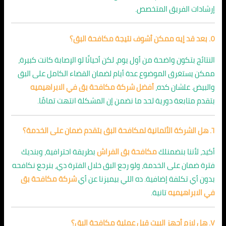
إرشادات الفريق المتخصص.
٥. بعد قد إيه ممكن أشوف نتيجة مكافحة البق؟
النتائج بتكون واضحة من أول يوم، لكن أحيانًا لو الإصابة كانت كبيرة،
ممكن يستغرق الموضوع عدة أيام لضمان القضاء الكامل على البق
والبيض. علشان كده،
أفضل شركة مكافحة بق في الابراهيميه
بتقدم متابعة دورية لحد ما نضمن إن المشكلة انتهت تمامًا.
٦. هل الشركة الألمانية لمكافحة البق بتقدم ضمان على الخدمة؟
أكيد، لأننا بنضمنلك
مكافحة بق الفراش
بطريقة احترافية، وبنديك
فترة ضمان على الخدمة، ولو رجع البق خلال الفترة دي، بنرجع نكافحه
بدون أي تكلفة إضافية. ده اللي بيميزنا عن أي
شركة مكافحة بق
في الابراهيميه
تانية.
٧. هل لازم أجهز البيت قبل عملية مكافحة البق؟