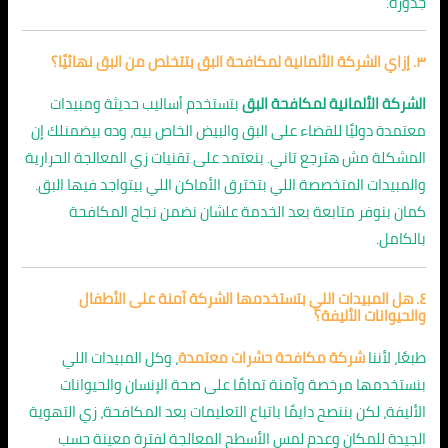
جذوره.
٣. إزاي الشركة الألمانية لمكافحة البق بتتخلص من البق نهائيًا؟
الشركة الألمانية لمكافحة البق
بتستخدم أساليب حديثة ومبيدات
معتمدة دوليًا للقضاء على البق والبيض الخاص بيه، وده بيضمنلك إن
المشكلة مش هترجع تاني. بنعتمد على تقنيات زي المعالجة الحرارية
والمبيدات المتخصصة اللي بتخترق الأماكن اللي بيتواجد فيها البق.
كمان بنوفر متابعة بعد الخدمة علشان نضمن نجاح المكافحة
بالكامل.
٤. هل المبيدات اللي بتستخدمها الشركة آمنة على الأطفال
والحيوانات الأليفة؟
طبعًا، لأننا
شركة مكافحة حشرات معتمدة
، وكل المبيدات اللي
بنستخدمها مرخصة وآمنة تمامًا على صحة الإنسان والحيوانات
الأليفة، لكن بننصح دايمًا باتباع التعليمات بعد المكافحة، زي التهوية
الجيدة للمكان وعدم لمس الأسطح المعالجة لفترة معينة حسب