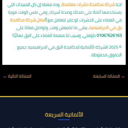
احنا
شركة مكافحة حشرات معتمدة
، وده معناه إن كل المبيدات اللي
بنستخدمها آمنة على صحتك وصحة أسرتك، وفي نفس الوقت قوية
في القضاء على الحشرات. لو عايز تتعامل مع
أ
فضل شركة مكافحة
بق في الابراهيميه
، يبقى ما تضيعش وقت، وتواصل معانا على
01067626163
دلوقتي، وسيب لنا مهمة القضاء على البق نهائيًا!
© 2025 الشركة الألمانية لمكافحة البق في الابراهيميه. جميع
الحقوق محفوظة.
→
المقالة السابقة
المقالة التالية
←
الألمانية السريعة