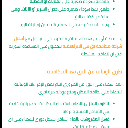
ملاحظة بقع دم صغيرة على
الملايات أو الأغطية
.
ظهور نقط سوداء صغيرة على
جدران السرير أو الأثاث
، وهي
عبارة عن فضلات البق.
وجود رائحة كريهة في الغرفة، ناتجة عن إفرازات البق.
إذا لاحظت أي من هذه العلامات، فلا تتردد في التواصل مع
أفضل
شركة مكافحة بق في الابراهيميه
للحصول على المساعدة الفورية
قبل أن تتفاقم المشكلة.
طرق الوقاية من البق بعد المكافحة
بعد القضاء على البق، من الضروري اتباع بعض الإجراءات الوقائية
للحفاظ على نظافة المكان ومنع عودته مرة أخرى:
تنظيف المنزل بانتظام
باستخدام المكنسة الكهربائية، خاصة
في الأماكن الضيقة والزوايا.
غسل المفروشات بالماء الساخن
بشكل دوري للقضاء على أي
بويضات محتملة للبق.