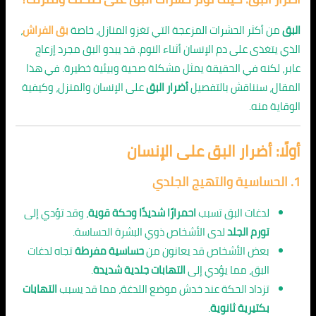
البق
من أكثر الحشرات المزعجة التي تغزو المنازل، خاصة
بق الفراش
،
الذي يتغذى على دم الإنسان أثناء النوم. قد يبدو البق مجرد إزعاج
عابر، لكنه في الحقيقة يمثل مشكلة صحية وبيئية خطيرة. في هذا
المقال، سنناقش بالتفصيل
أضرار البق
على الإنسان والمنزل، وكيفية
الوقاية منه.
أولًا: أضرار البق على الإنسان
1.
الحساسية والتهيج الجلدي
لدغات البق تسبب
احمرارًا شديدًا وحكة قوية
، وقد تؤدي إلى
تورم الجلد
لدى الأشخاص ذوي البشرة الحساسة.
بعض الأشخاص قد يعانون من
حساسية مفرطة
تجاه لدغات
البق، مما يؤدي إلى
التهابات جلدية شديدة
.
تزداد الحكة عند خدش موضع اللدغة، مما قد يسبب
التهابات
بكتيرية ثانوية
.