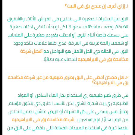
١. إزاي أعرف إن عندي بق في البيت؟
البق من الحشرات الصغيرة اللي بتختبئ في الفراش، الأثاث، والشقوق
الضيقة، وصعب ملاحظته بسهولة. لكن لو بدأت تلاقي لدغات صغيرة
على جسمك خاصة أثناء النوم، أو لاحظت بقع دم صغيرة على الملايات،
أو شممت رائحة غريبة في الغرفة، فدي كلها علامات بتأكد وجود
البق. في الحالة دي، الحل الأمثل هو التواصل مع
أفضل شركة
مكافحة بق في الابراهيميه
للقضاء عليه نهائيًا.
٢. هل ممكن أقضي على البق بطرق طبيعية من غير شركة مكافحة
بق في الابراهيميه؟
في طرق كتير طبيعية زي استخدام بخار الماء الساخن، أو المواد
الطبيعية زي زيت شجرة الشاي، لكن للأسف الطرق دي بتكون مؤقتة،
وغالبًا مش بتقضي على كل الحشرات أو البيض. علشان تضمن التخلص
من البق نهائيًا، لازم تستعين بـ
شركة مكافحة بق في الابراهيميه
عندها خبرة في استخدام المبيدات الفعالة اللي بتقضي على البق من