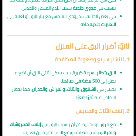
يتسبب في
عدوى جلدية
بسبب اللدغ المتكرر والخدش.
في بعض الحالات، قد يؤدي التلامس مع براز البق أو لعابه إلى
التهابات جلدية حادة
.
ثانيًا: أضرار البق على المنزل
1.
انتشار سريع وصعوبة المكافحة
البق يتكاثر بسرعة كبيرة
، حيث يمكن لأنثى البق أن تضع ما
يصل إلى
500 بيضة في حياتها
.
يختبئ في
الشقوق، والأثاث، والفراش، والجدران
، مما يجعل
التخلص منه أمرًا صعبًا.
2.
إتلاف الأثاث والملابس
مع مرور الوقت، يمكن أن يتسبب البق في
إتلاف المفروشات
والمراتب
بسبب فضلاته وبقع الدم الناتجة عن تغذيته.