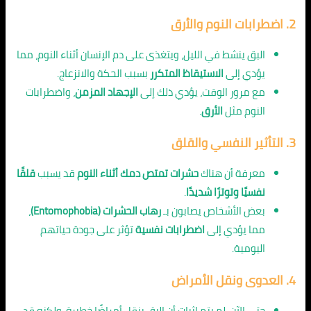
2.
اضطرابات النوم والأرق
البق ينشط في الليل، ويتغذى على دم الإنسان أثناء النوم، مما
يؤدي إلى
الاستيقاظ المتكرر
بسبب الحكة والانزعاج.
مع مرور الوقت، يؤدي ذلك إلى
الإجهاد المزمن
، واضطرابات
النوم مثل
الأرق
.
3.
التأثير النفسي والقلق
معرفة أن هناك
حشرات تمتص دمك أثناء النوم
قد يسبب
قلقًا
نفسيًا وتوترًا شديدًا
.
بعض الأشخاص يصابون بـ
رهاب الحشرات (Entomophobia)
،
مما يؤدي إلى
اضطرابات نفسية
تؤثر على جودة حياتهم
اليومية.
4.
العدوى ونقل الأمراض
حتى الآن، لم يتم إثبات أن البق ينقل أمراضًا خطيرة، ولكنه قد