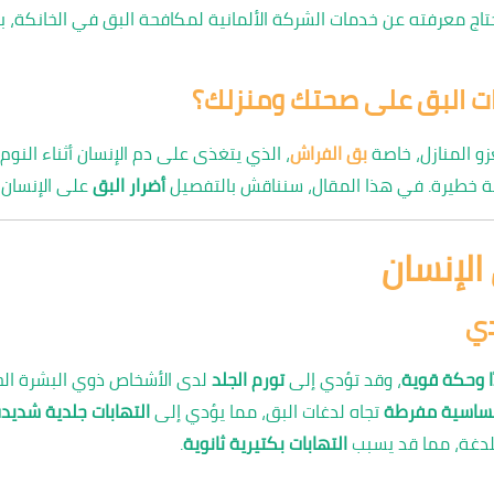
 معرفته عن خدمات الشركة الألمانية لمكافحة البق في الخانكة، بما 
رات البق على صحتك ومنزلك؟
زو المنازل، خاصة
بق الفراش
، الذي يتغذى على دم الإنسان أثناء النوم.
 خطيرة. في هذا المقال، سنناقش بالتفصيل
أضرار البق
على الإنسان و
 الإنسان
دي
ًا وحكة قوية
، وقد تؤدي إلى
تورم الجلد
لدى الأشخاص ذوي البشرة ال
ساسية مفرطة
تجاه لدغات البق، مما يؤدي إلى
التهابات جلدية شديد
لدغة، مما قد يسبب
التهابات بكتيرية ثانوية
.