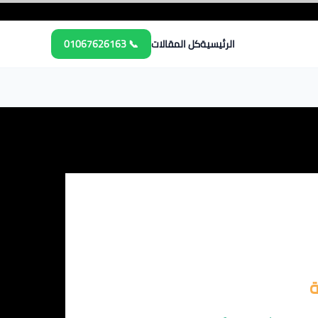
الرئيسية
كل المقالات
📞 01067626163
ة