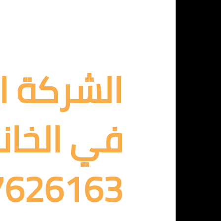
الشركة ا
في الخانك
7626163