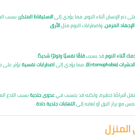
ى دم الإنسان أثناء النوم، مما يؤدي إلى
الاستيقاظ المتكرر
بسبب الحك
الإجهاد المزمن
، واضطرابات النوم مثل
الأرق
.
ك أثناء النوم
قد يسبب
قلقًا نفسيًا وتوترًا شديدًا
.
ت (Entomophobia)
، مما يؤدي إلى
اضطرابات نفسية
تؤثر على جو
 ينقل أمراضًا خطيرة، ولكنه قد يتسبب في
عدوى جلدية
بسبب اللدغ الم
مس مع براز البق أو لعابه إلى
التهابات جلدية حادة
.
ى المنزل