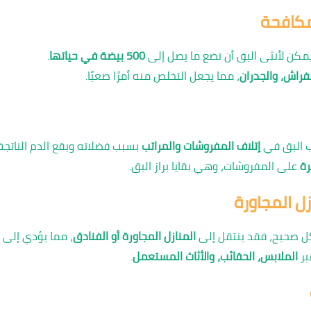
مكافحة
يمكن لأنثى البق أن تضع ما يصل إلى
500 بيضة في حياتها
.
لفراش، والجدران
، مما يجعل التخلص منه أمرًا صعبًا.
ب البق في
إتلاف المفروشات والمراتب
بسبب فضلاته وبقع الدم الناتجة
ة
على المفروشات، وهي بقايا براز البق.
زل المجاورة
كل صحيح، فقد ينتقل إلى
المنازل المجاورة أو الفنادق
، مما يؤدي إلى
بر
الملابس، الحقائب، والأثاث المستعمل
.