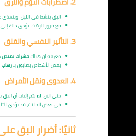
2.
اضطرابات النوم والأرق
البق ينشط في الليل، ويتغذى عل
مع مرور الوقت، يؤدي ذلك إلى
3.
التأثير النفسي والقلق
معرفة أن هناك
حشرات تمتص دم
بعض الأشخاص يصابون بـ
رهاب الحشرا
4.
العدوى ونقل الأمراض
حتى الآن، لم يتم إثبات أن البق
في بعض الحالات، قد يؤدي التلا
ثانيًا: أضرار البق عل