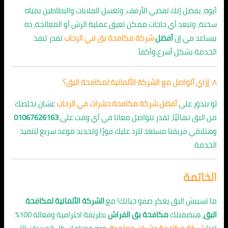
أيوه، يفضل إنك تفضي الأرفف، وتغسل الملايات والبطاطين بمياه
سخنة، وتبعد أي حاجات ممكن تعيق عملية الرش أو المعالجة، ده
بيساعد في إن
أفضل
شركة مكافحة بق في الرحاب
تقدر تنفذ
الخدمة بشكل أسرع وأكفأ.
٨. إزاي أتواصل مع الشركة الألمانية لمكافحة البق؟
لو بتدور على
أفضل شركة مكافحة حشرات في الرحاب
عشان تخلصك
من البق نهائيًا، تقدر تتواصل معانا في أي وقت على
01067626163
وهتلاقي فريقنا مستعد للرد عليك فورًا وتحديد موعد سريع لتنفيذ
الخدمة.
الخاتمة
ما تسيبش البق يعكر صفو حياتك! مع
الشركة الألمانية لمكافحة
البق
، هنضمنلك
مكافحة بق الفراش
بطريقة احترافية وفعالة 100%.