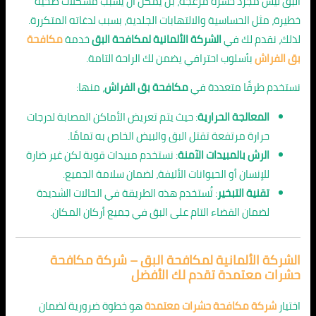
البق ليس مجرد حشرة مزعجة، بل يمكن أن يسبب مشكلات صحية
خطيرة، مثل الحساسية والالتهابات الجلدية، بسبب لدغاته المتكررة.
لذلك، نقدم لك في
الشركة الألمانية لمكافحة البق
خدمة
مكافحة
بق الفراش
بأسلوب احترافي يضمن لك الراحة التامة.
نستخدم طرقًا متعددة في
مكافحة بق الفراش
، منها:
المعالجة الحرارية
: حيث يتم تعريض الأماكن المصابة لدرجات
حرارة مرتفعة تقتل البق والبيض الخاص به تمامًا.
الرش بالمبيدات الآمنة
: نستخدم مبيدات قوية لكن غير ضارة
للإنسان أو الحيوانات الأليفة، لضمان سلامة الجميع.
تقنية التبخير
: تُستخدم هذه الطريقة في الحالات الشديدة
لضمان القضاء التام على البق في جميع أركان المكان.
الشركة الألمانية لمكافحة البق – شركة مكافحة
حشرات معتمدة تقدم لك الأفضل
اختيار
شركة مكافحة حشرات معتمدة
هو خطوة ضرورية لضمان