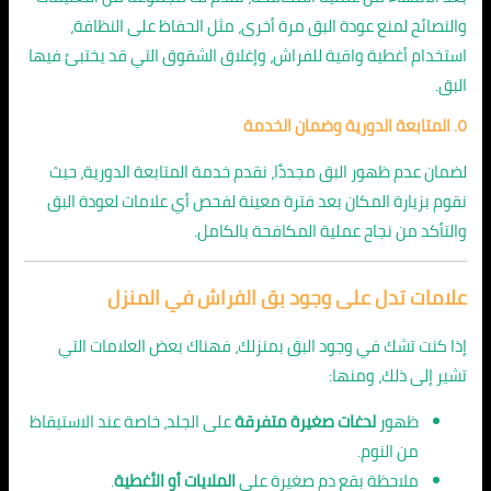
والنصائح لمنع عودة البق مرة أخرى، مثل الحفاظ على النظافة،
استخدام أغطية واقية للفراش، وإغلاق الشقوق التي قد يختبئ فيها
البق.
٥. المتابعة الدورية وضمان الخدمة
لضمان عدم ظهور البق مجددًا، نقدم خدمة المتابعة الدورية، حيث
نقوم بزيارة المكان بعد فترة معينة لفحص أي علامات لعودة البق
والتأكد من نجاح عملية المكافحة بالكامل.
علامات تدل على وجود بق الفراش في المنزل
إذا كنت تشك في وجود البق بمنزلك، فهناك بعض العلامات التي
تشير إلى ذلك، ومنها:
ظهور
لدغات صغيرة متفرقة
على الجلد، خاصة عند الاستيقاظ
من النوم.
ملاحظة بقع دم صغيرة على
الملايات أو الأغطية
.