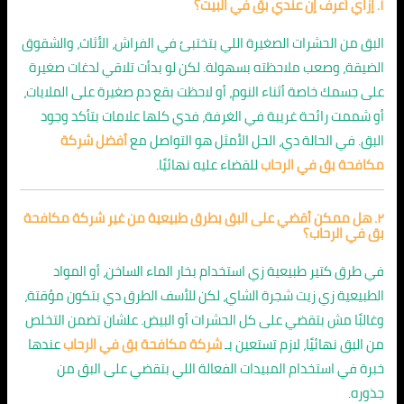
١. إزاي أعرف إن عندي بق في البيت؟
البق من الحشرات الصغيرة اللي بتختبئ في الفراش، الأثاث، والشقوق
الضيقة، وصعب ملاحظته بسهولة. لكن لو بدأت تلاقي لدغات صغيرة
على جسمك خاصة أثناء النوم، أو لاحظت بقع دم صغيرة على الملايات،
أو شممت رائحة غريبة في الغرفة، فدي كلها علامات بتأكد وجود
البق. في الحالة دي، الحل الأمثل هو التواصل مع
أفضل شركة
مكافحة بق في الرحاب
للقضاء عليه نهائيًا.
٢. هل ممكن أقضي على البق بطرق طبيعية من غير شركة مكافحة
بق في الرحاب؟
في طرق كتير طبيعية زي استخدام بخار الماء الساخن، أو المواد
الطبيعية زي زيت شجرة الشاي، لكن للأسف الطرق دي بتكون مؤقتة،
وغالبًا مش بتقضي على كل الحشرات أو البيض. علشان تضمن التخلص
من البق نهائيًا، لازم تستعين بـ
شركة مكافحة بق في الرحاب
عندها
خبرة في استخدام المبيدات الفعالة اللي بتقضي على البق من
جذوره.