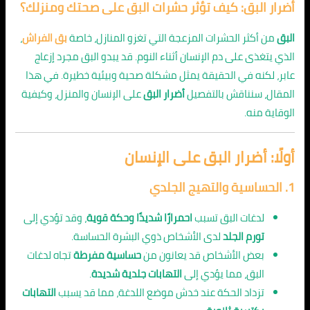
أضرار البق: كيف تؤثر حشرات البق على صحتك ومنزلك؟
البق
من أكثر الحشرات المزعجة التي تغزو المنازل، خاصة
بق الفراش
،
الذي يتغذى على دم الإنسان أثناء النوم. قد يبدو البق مجرد إزعاج
عابر، لكنه في الحقيقة يمثل مشكلة صحية وبيئية خطيرة. في هذا
المقال، سنناقش بالتفصيل
أضرار البق
على الإنسان والمنزل، وكيفية
الوقاية منه.
أولًا: أضرار البق على الإنسان
1.
الحساسية والتهيج الجلدي
لدغات البق تسبب
احمرارًا شديدًا وحكة قوية
، وقد تؤدي إلى
تورم الجلد
لدى الأشخاص ذوي البشرة الحساسة.
بعض الأشخاص قد يعانون من
حساسية مفرطة
تجاه لدغات
البق، مما يؤدي إلى
التهابات جلدية شديدة
.
تزداد الحكة عند خدش موضع اللدغة، مما قد يسبب
التهابات