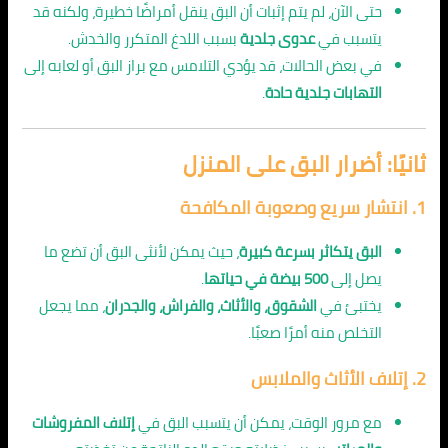
حتى الآن، لم يتم إثبات أن البق ينقل أمراضًا خطيرة، ولكنه قد
يتسبب في
عدوى جلدية
بسبب اللدغ المتكرر والخدش.
في بعض الحالات، قد يؤدي التلامس مع براز البق أو لعابه إلى
التهابات جلدية حادة
.
ثانيًا: أضرار البق على المنزل
1.
انتشار سريع وصعوبة المكافحة
البق يتكاثر بسرعة كبيرة
، حيث يمكن لأنثى البق أن تضع ما
يصل إلى
500 بيضة في حياتها
.
يختبئ في
الشقوق، والأثاث، والفراش، والجدران
، مما يجعل
التخلص منه أمرًا صعبًا.
2.
إتلاف الأثاث والملابس
مع مرور الوقت، يمكن أن يتسبب البق في
إتلاف المفروشات