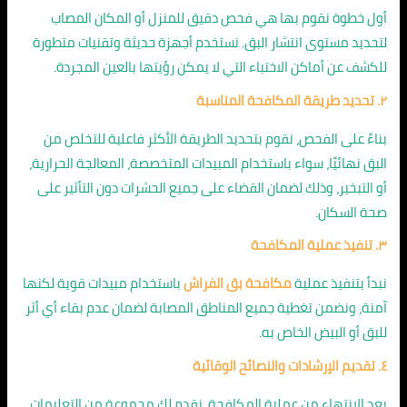
أول خطوة نقوم بها هي فحص دقيق للمنزل أو المكان المصاب
لتحديد مستوى انتشار البق. نستخدم أجهزة حديثة وتقنيات متطورة
للكشف عن أماكن الاختباء التي لا يمكن رؤيتها بالعين المجردة.
٢. تحديد طريقة المكافحة المناسبة
بناءً على الفحص، نقوم بتحديد الطريقة الأكثر فاعلية للتخلص من
البق نهائيًا، سواء باستخدام المبيدات المتخصصة، المعالجة الحرارية،
أو التبخير، وذلك لضمان القضاء على جميع الحشرات دون التأثير على
صحة السكان.
٣. تنفيذ عملية المكافحة
نبدأ بتنفيذ عملية
مكافحة بق الفراش
باستخدام مبيدات قوية لكنها
آمنة، ونضمن تغطية جميع المناطق المصابة لضمان عدم بقاء أي أثر
للبق أو البيض الخاص به.
٤. تقديم الإرشادات والنصائح الوقائية
بعد الانتهاء من عملية المكافحة، نقدم لك مجموعة من التعليمات