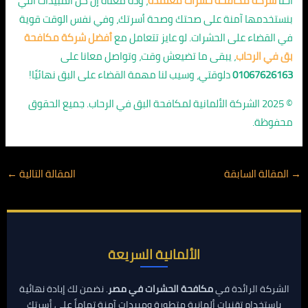
احنا
شركة مكافحة حشرات معتمدة
، وده معناه إن كل المبيدات اللي
بنستخدمها آمنة على صحتك وصحة أسرتك، وفي نفس الوقت قوية
في القضاء على الحشرات. لو عايز تتعامل مع
أفضل شركة مكافحة
بق في الرحاب
، يبقى ما تضيعش وقت، وتواصل معانا على
01067626163
دلوقتي، وسيب لنا مهمة القضاء على البق نهائيًا!
© 2025 الشركة الألمانية لمكافحة البق في الرحاب. جميع الحقوق
محفوظة.
→
المقالة السابقة
المقالة التالية
←
الألمانية السريعة
الشركة الرائدة في
مكافحة الحشرات في مصر
. نضمن لك إبادة نهائية
باستخدام تقنيات ألمانية متطورة ومبيدات آمنة تماماً على أسرتك