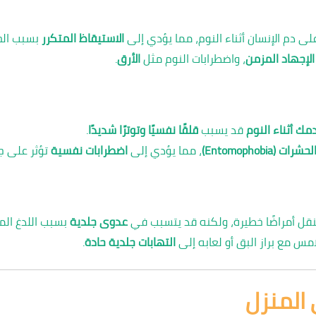
ى دم الإنسان أثناء النوم، مما يؤدي إلى
الاستيقاظ المتكرر
بسبب الحك
الإجهاد المزمن
، واضطرابات النوم مثل
الأرق
.
ك أثناء النوم
قد يسبب
قلقًا نفسيًا وتوترًا شديدًا
.
ت (Entomophobia)
، مما يؤدي إلى
اضطرابات نفسية
تؤثر على جو
 ينقل أمراضًا خطيرة، ولكنه قد يتسبب في
عدوى جلدية
بسبب اللدغ الم
مس مع براز البق أو لعابه إلى
التهابات جلدية حادة
.
ى المنزل