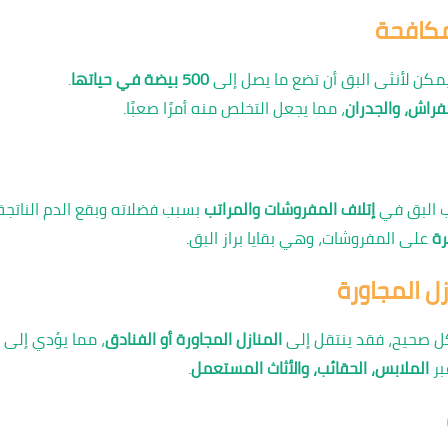
مكافحة
يمكن لأنثى البق أن تضع ما يصل إلى
500 بيضة في حياتها
.
لفراش، والجدران
، مما يجعل التخلص منه أمرًا صعبًا.
ب البق في
إتلاف المفروشات والمراتب
بسبب فضلاته وبقع الدم الناتجة
ة
على المفروشات، وهي بقايا براز البق.
زل المجاورة
كل صحيح، فقد ينتقل إلى
المنازل المجاورة أو الفنادق
، مما يؤدي إلى
بر
الملابس، الحقائب، والأثاث المستعمل
.