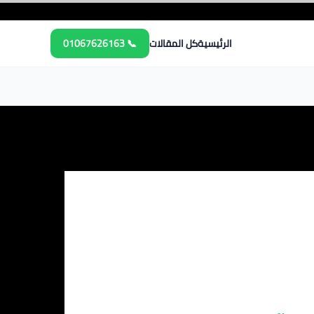
الرئيسية
كل المقالات
📞 01067626163