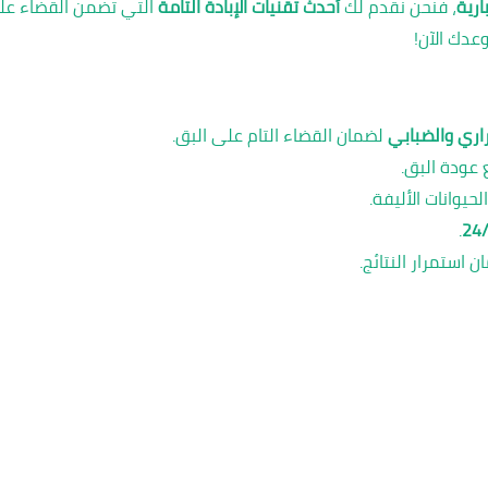
ارية
، فنحن نقدم لك
أحدث تقنيات الإبادة التامة
التي تضمن القضاء عليه 
عدك الآن!
اري والضبابي
لضمان القضاء التام على البق.
 عودة البق.
حيوانات الأليفة.
.
24
 استمرار النتائج.