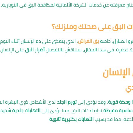
معرفته عن خدمات الشركة الألمانية لمكافحة البق في النوبارية، بما
رات البق على صحتك ومنزلك؟
زو المنازل، خاصة
بق الفراش
، الذي يتغذى على دم الإنسان أثناء النوم.
 خطيرة. في هذا المقال، سنناقش بالتفصيل
أضرار البق
على الإنسان و
 الإنسان
دي
ًا وحكة قوية
، وقد تؤدي إلى
تورم الجلد
لدى الأشخاص ذوي البشرة ال
ساسية مفرطة
تجاه لدغات البق، مما يؤدي إلى
التهابات جلدية شديد
لدغة، مما قد يسبب
التهابات بكتيرية ثانوية
.