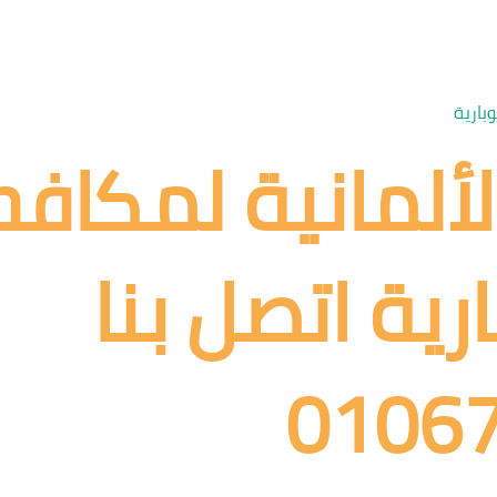
بارية
لألمانية لمكافح
رية اتصل بنا
0106