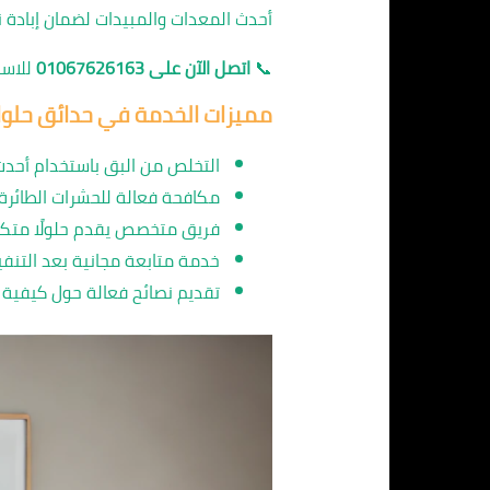
أحدث المعدات والمبيدات لضمان إبادة ن
📞
اتصل الآن على 01067626163
للاس
مميزات الخدمة في حدائق حلوا
التخلص من البق باستخدام أحد
مكافحة فعالة للحشرات الطائرة
فريق متخصص يقدم حلولًا متكا
خدمة متابعة مجانية بعد التنفيذ
تقديم نصائح فعالة حول كيفية 