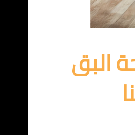
ة البق
ا