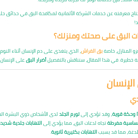
 معرفته عن خدمات الشركة الألمانية لمكافحة البق في حدائق حلوان، 
!
رات البق على صحتك ومنزلك؟
زو المنازل، خاصة
بق الفراش
، الذي يتغذى على دم الإنسان أثناء النوم.
 خطيرة. في هذا المقال، سنناقش بالتفصيل
أضرار البق
على الإنسان و
 الإنسان
دي
ًا وحكة قوية
، وقد تؤدي إلى
تورم الجلد
لدى الأشخاص ذوي البشرة ال
ساسية مفرطة
تجاه لدغات البق، مما يؤدي إلى
التهابات جلدية شديد
لدغة، مما قد يسبب
التهابات بكتيرية ثانوية
.