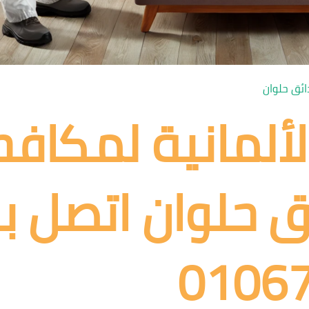
ائق حلوان
لألمانية لمكافح
 حلوان اتصل بن
0106