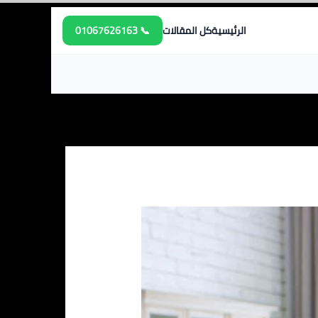
الرئيسية
كل المقالات
📞 01067626163