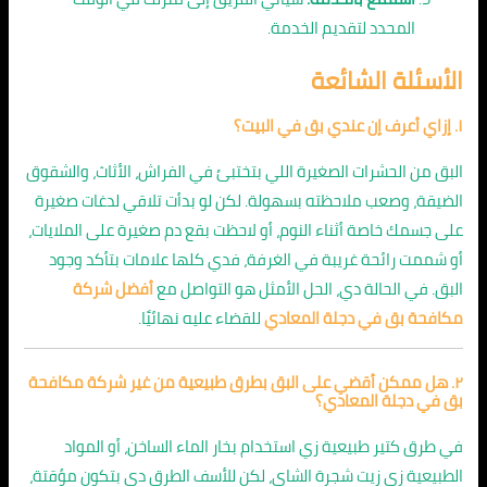
المحدد لتقديم الخدمة.
الأسئلة الشائعة
١. إزاي أعرف إن عندي بق في البيت؟
البق من الحشرات الصغيرة اللي بتختبئ في الفراش، الأثاث، والشقوق
الضيقة، وصعب ملاحظته بسهولة. لكن لو بدأت تلاقي لدغات صغيرة
على جسمك خاصة أثناء النوم، أو لاحظت بقع دم صغيرة على الملايات،
أو شممت رائحة غريبة في الغرفة، فدي كلها علامات بتأكد وجود
البق. في الحالة دي، الحل الأمثل هو التواصل مع
أفضل شركة
مكافحة بق في دجلة المعادي
للقضاء عليه نهائيًا.
٢. هل ممكن أقضي على البق بطرق طبيعية من غير شركة مكافحة
بق في دجلة المعادي؟
في طرق كتير طبيعية زي استخدام بخار الماء الساخن، أو المواد
الطبيعية زي زيت شجرة الشاي، لكن للأسف الطرق دي بتكون مؤقتة،