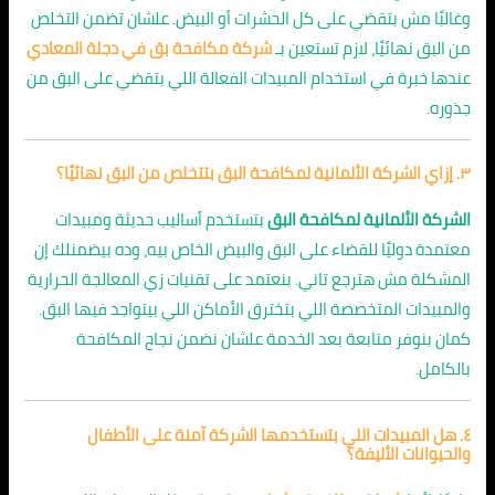
وغالبًا مش بتقضي على كل الحشرات أو البيض. علشان تضمن التخلص
من البق نهائيًا، لازم تستعين بـ
شركة مكافحة بق في دجلة المعادي
عندها خبرة في استخدام المبيدات الفعالة اللي بتقضي على البق من
جذوره.
٣. إزاي الشركة الألمانية لمكافحة البق بتتخلص من البق نهائيًا؟
الشركة الألمانية لمكافحة البق
بتستخدم أساليب حديثة ومبيدات
معتمدة دوليًا للقضاء على البق والبيض الخاص بيه، وده بيضمنلك إن
المشكلة مش هترجع تاني. بنعتمد على تقنيات زي المعالجة الحرارية
والمبيدات المتخصصة اللي بتخترق الأماكن اللي بيتواجد فيها البق.
كمان بنوفر متابعة بعد الخدمة علشان نضمن نجاح المكافحة
بالكامل.
٤. هل المبيدات اللي بتستخدمها الشركة آمنة على الأطفال
والحيوانات الأليفة؟