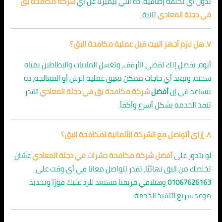
بدون أي تكلفة إضافية. ده اللي بيميزنا عن أي
شركة مكافحة بق
في دجلة المعادي
تانية.
٧. هل لازم أجهز البيت قبل عملية مكافحة البق؟
أيوه، يفضل إنك تفضي الأرفف، وتغسل الملايات والبطاطين بمياه
سخنة، وتبعد أي حاجات ممكن تعيق عملية الرش أو المعالجة، ده
بيساعد في إن
أفضل
شركة مكافحة بق في دجلة المعادي
تقدر
تنفذ الخدمة بشكل أسرع وأكفأ.
٨. إزاي أتواصل مع الشركة الألمانية لمكافحة البق؟
لو بتدور على
أفضل شركة مكافحة حشرات في دجلة المعادي
عشان
تخلصك من البق نهائيًا، تقدر تتواصل معانا في أي وقت على
01067626163
وهتلاقي فريقنا مستعد للرد عليك فورًا وتحديد
موعد سريع لتنفيذ الخدمة.