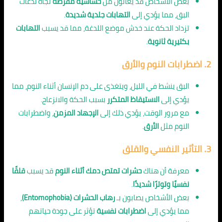
بعض الأشخاص قد يعانون من
حساسية مفرطة
تجاه لدغات
البق، مما يؤدي إلى
التهابات جلدية شديدة
.
تزداد الحكة عند خدش موضع اللدغة، مما قد يسبب
التهابات
بكتيرية ثانوية
.
2.
اضطرابات النوم والأرق
البق ينشط في الليل، ويتغذى على دم الإنسان أثناء النوم، مما
يؤدي إلى
الاستيقاظ المتكرر
بسبب الحكة والانزعاج.
مع مرور الوقت، يؤدي ذلك إلى
الإجهاد المزمن
، واضطرابات
النوم مثل
الأرق
.
3.
التأثير النفسي والقلق
معرفة أن هناك
حشرات تمتص دمك أثناء النوم
قد يسبب
قلقًا
نفسيًا وتوترًا شديدًا
.
بعض الأشخاص يصابون بـ
رهاب الحشرات (Entomophobia)
،
مما يؤدي إلى
اضطرابات نفسية
تؤثر على جودة حياتهم