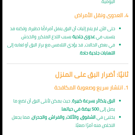
اليومية.
4.
العدوى ونقل الأمراض
حتى الآن، لم يتم إثبات أن البق ينقل أمراضًا خطيرة، ولكنه قد
يتسبب في
عدوى جلدية
بسبب اللدغ المتكرر والخدش.
في بعض الحالات، قد يؤدي التلامس مع براز البق أو لعابه إلى
التهابات جلدية حادة
.
ثانيًا: أضرار البق على المنزل
1.
انتشار سريع وصعوبة المكافحة
البق يتكاثر بسرعة كبيرة
، حيث يمكن لأنثى البق أن تضع ما
يصل إلى
500 بيضة في حياتها
.
يختبئ في
الشقوق، والأثاث، والفراش، والجدران
، مما يجعل
التخلص منه أمرًا صعبًا.