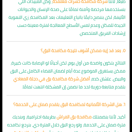
طبعًا، لأننا
شركة مكافحة حشرات معتمدة
، وكل المبيدات اللي
بنستخدمها مرخصة وآمنة تمامًا على صحة الإنسان والحيوانات
الأليفة، لكن بننصح دايمًا باتباع التعليمات بعد المكافحة، زي التهوية
الجيدة للمكان وعدم لمس الأسطح المعالجة لفترة معينة حسب
إرشادات الفريق المتخصص.
٥. بعد قد إيه ممكن أشوف نتيجة مكافحة البق؟
النتائج بتكون واضحة من أول يوم، لكن أحيانًا لو الإصابة كانت كبيرة،
ممكن يستغرق الموضوع عدة أيام لضمان القضاء الكامل على البق
والبيض. علشان كده،
أفضل شركة مكافحة بق في دجلة المعادي
بتقدم متابعة دورية لحد ما نضمن إن المشكلة انتهت تمامًا.
٦. هل الشركة الألمانية لمكافحة البق بتقدم ضمان على الخدمة؟
أكيد، لأننا بنضمنلك
مكافحة بق الفراش
بطريقة احترافية، وبنديك
فترة ضمان على الخدمة، ولو رجع البق خلال الفترة دي، بنرجع نكافحه