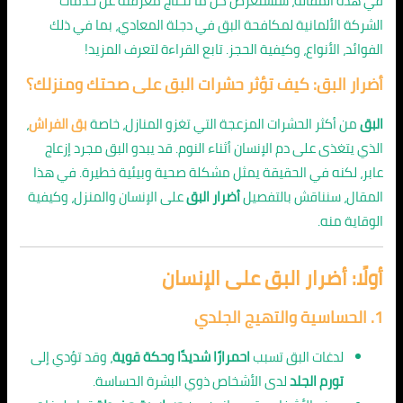
في هذه المقالة، سنستعرض كل ما تحتاج معرفته عن خدمات
الشركة الألمانية لمكافحة البق في دجلة المعادي، بما في ذلك
الفوائد، الأنواع، وكيفية الحجز. تابع القراءة لتعرف المزيد!
أضرار البق: كيف تؤثر حشرات البق على صحتك ومنزلك؟
البق
من أكثر الحشرات المزعجة التي تغزو المنازل، خاصة
بق الفراش
،
الذي يتغذى على دم الإنسان أثناء النوم. قد يبدو البق مجرد إزعاج
عابر، لكنه في الحقيقة يمثل مشكلة صحية وبيئية خطيرة. في هذا
المقال، سنناقش بالتفصيل
أضرار البق
على الإنسان والمنزل، وكيفية
الوقاية منه.
أولًا: أضرار البق على الإنسان
1.
الحساسية والتهيج الجلدي
لدغات البق تسبب
احمرارًا شديدًا وحكة قوية
، وقد تؤدي إلى
تورم الجلد
لدى الأشخاص ذوي البشرة الحساسة.