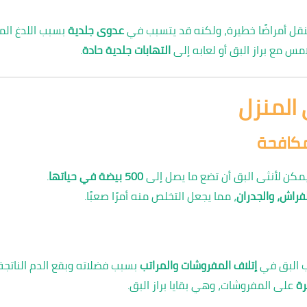
 ينقل أمراضًا خطيرة، ولكنه قد يتسبب في
عدوى جلدية
بسبب اللدغ الم
مس مع براز البق أو لعابه إلى
التهابات جلدية حادة
.
ى المنزل
مكافحة
يمكن لأنثى البق أن تضع ما يصل إلى
500 بيضة في حياتها
.
لفراش، والجدران
، مما يجعل التخلص منه أمرًا صعبًا.
ب البق في
إتلاف المفروشات والمراتب
بسبب فضلاته وبقع الدم الناتجة
ة
على المفروشات، وهي بقايا براز البق.