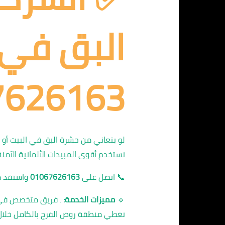
البق في 
01067626163 
لو بتعاني من حشرة البق في البيت أو 
نستخدم أقوى المبيدات الألمانية الآمنة 
📞 اتصل على
01067626163
واستفد 
🔹
مميزات الخدمة:
. فريق متخصص في إبا
نغطي منطقة روض الفرج بالكامل خلال 