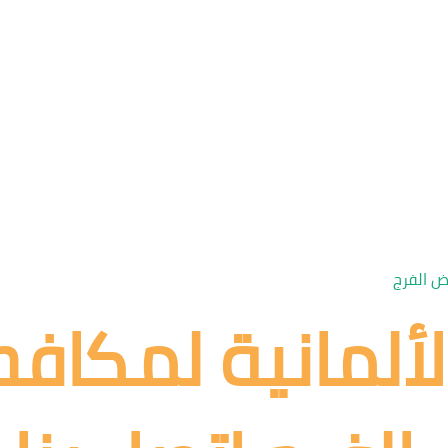
ض الفرج
لألمانية لمكافح