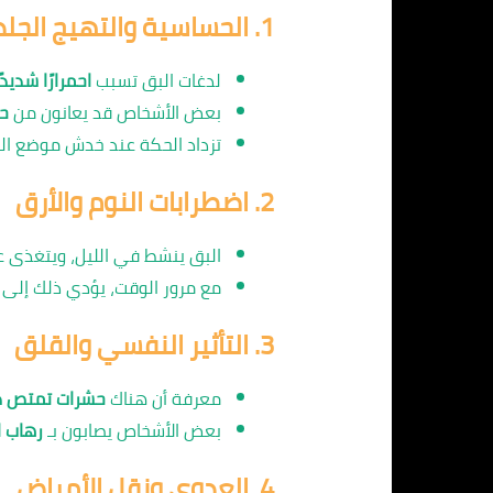
1.
الحساسية والتهيج الجل
لدغات البق تسبب
احمرارًا شديد
بعض الأشخاص قد يعانون من
ح
تزداد الحكة عند خدش موضع ال
2.
اضطرابات النوم والأرق
البق ينشط في الليل، ويتغذى عل
مع مرور الوقت، يؤدي ذلك إلى
3.
التأثير النفسي والقلق
معرفة أن هناك
حشرات تمتص دم
بعض الأشخاص يصابون بـ
رهاب الحشرا
4.
العدوى ونقل الأمراض