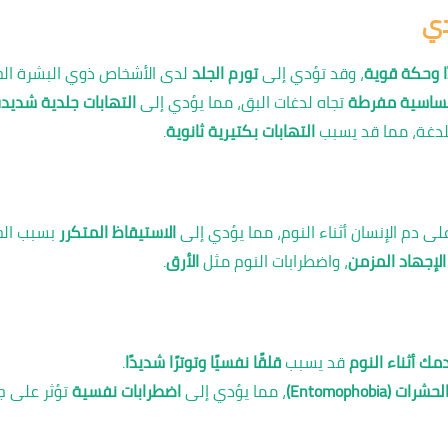
دي
ًا وحكة قوية
، وقد تؤدي إلى
تورم الجلد
لدى الأشخاص ذوي البشرة ال
ساسية مفرطة
تجاه لدغات البق، مما يؤدي إلى
التهابات جلدية شديد
لدغة، مما قد يسبب
التهابات بكتيرية ثانوية
.
ى دم الإنسان أثناء النوم، مما يؤدي إلى
الاستيقاظ المتكرر
بسبب الحك
الإجهاد المزمن
، واضطرابات النوم مثل
الأرق
.
ك أثناء النوم
قد يسبب
قلقًا نفسيًا وتوترًا شديدًا
.
ت (Entomophobia)
، مما يؤدي إلى
اضطرابات نفسية
تؤثر على جو