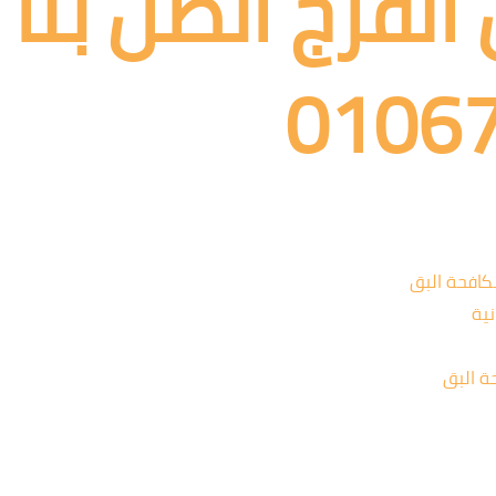
لفرج اتصل بنا
0106
كافحة البق
نية
ة البق