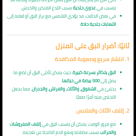
يتسبب في
عدوى جلدية
بسبب اللدغ المتكرر والخدش.
في بعض الحالات، قد يؤدي التلامس مع براز البق أو لعابه إلى
التهابات جلدية حادة
.
ثانيًا: أضرار البق على المنزل
1.
انتشار سريع وصعوبة المكافحة
البق يتكاثر بسرعة كبيرة
، حيث يمكن لأنثى البق أن تضع ما
يصل إلى
500 بيضة في حياتها
.
يختبئ في
الشقوق، والأثاث، والفراش، والجدران
، مما يجعل
التخلص منه أمرًا صعبًا.
2.
إتلاف الأثاث والملابس
مع مرور الوقت، يمكن أن يتسبب البق في
إتلاف المفروشات
والمراتب
بسبب فضلاته وبقع الدم الناتجة عن تغذيته.