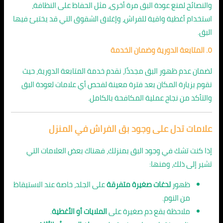
والنصائح لمنع عودة البق مرة أخرى، مثل الحفاظ على النظافة،
استخدام أغطية واقية للفراش، وإغلاق الشقوق التي قد يختبئ فيها
البق.
٥. المتابعة الدورية وضمان الخدمة
لضمان عدم ظهور البق مجددًا، نقدم خدمة المتابعة الدورية، حيث
نقوم بزيارة المكان بعد فترة معينة لفحص أي علامات لعودة البق
والتأكد من نجاح عملية المكافحة بالكامل.
علامات تدل على وجود بق الفراش في المنزل
إذا كنت تشك في وجود البق بمنزلك، فهناك بعض العلامات التي
تشير إلى ذلك، ومنها:
ظهور
لدغات صغيرة متفرقة
على الجلد، خاصة عند الاستيقاظ
من النوم.
ملاحظة بقع دم صغيرة على
الملايات أو الأغطية
.