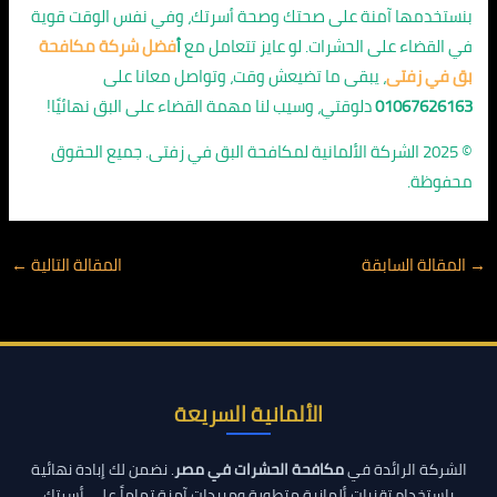
بنستخدمها آمنة على صحتك وصحة أسرتك، وفي نفس الوقت قوية
في القضاء على الحشرات. لو عايز تتعامل مع
أ
فضل شركة مكافحة
بق في زفتى
، يبقى ما تضيعش وقت، وتواصل معانا على
01067626163
دلوقتي، وسيب لنا مهمة القضاء على البق نهائيًا!
© 2025 الشركة الألمانية لمكافحة البق في زفتى. جميع الحقوق
محفوظة.
→
المقالة السابقة
المقالة التالية
←
الألمانية السريعة
الشركة الرائدة في
مكافحة الحشرات في مصر
. نضمن لك إبادة نهائية
باستخدام تقنيات ألمانية متطورة ومبيدات آمنة تماماً على أسرتك