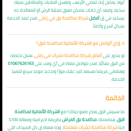
أيوه، يفضل إنك تفضي الأرفف، وتغسل الملايات والبطاطين بمياه
سخنة، وتبعد أي حاجات ممكن تعيق عملية الرش أو المعالجة، ده
بيساعد في إن
أفضل
شركة مكافحة بق في زفتى
تقدر تنفذ الخدمة
بشكل أسرع وأكفأ.
٨. إزاي أتواصل مع الشركة الألمانية لمكافحة البق؟
لو بتدور على
أفضل شركة مكافحة حشرات في زفتى
عشان تخلصك
من البق نهائيًا، تقدر تتواصل معانا في أي وقت على
01067626163
وهتلاقي فريقنا مستعد للرد عليك فورًا وتحديد موعد سريع لتنفيذ
الخدمة.
الخاتمة
ما تسيبش البق يعكر صفو حياتك! مع
الشركة الألمانية لمكافحة
البق
، هنضمنلك
مكافحة بق الفراش
بطريقة احترافية وفعالة 100%.
احنا
شركة مكافحة حشرات معتمدة
، وده معناه إن كل المبيدات اللي