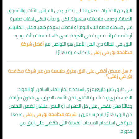
البق من الحشرات الصغيرة اللي بتختبئ في الفراش، الأثاث، والشقوق
الضيقة، وصعب ملاحظته بسهولة. لكن لو بدأت تلاقي لدغات صغيرة
على جسمك خاصة أثناء النوم، أو لاحظت بقع دم صغيرة على الملايات،
أو شممت رائحة غريبة في الغرفة، فدي كلها علامات بتأكد وجود
البق. في الحالة دي، الحل الأمثل هو التواصل مع
أفضل شركة
مكافحة بق في زفتى
للقضاء عليه نهائيًا.
٢. هل ممكن أقضي على البق بطرق طبيعية من غير شركة مكافحة
بق في زفتى؟
في طرق كتير طبيعية زي استخدام بخار الماء الساخن، أو المواد
الطبيعية زي زيت شجرة الشاي، لكن للأسف الطرق دي بتكون مؤقتة،
وغالبًا مش بتقضي على كل الحشرات أو البيض. علشان تضمن التخلص
من البق نهائيًا، لازم تستعين بـ
شركة مكافحة بق في زفتى
عندها
خبرة في استخدام المبيدات الفعالة اللي بتقضي على البق من
جذوره.