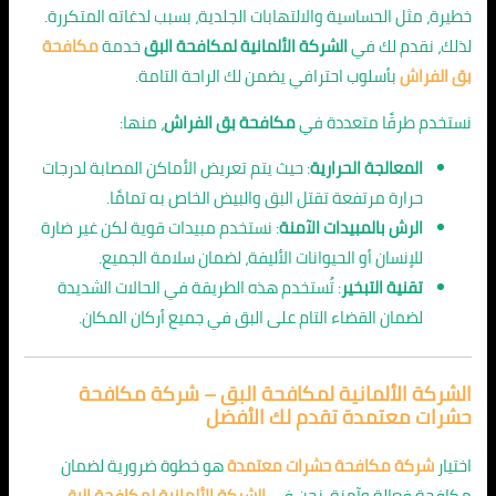
خطيرة، مثل الحساسية والالتهابات الجلدية، بسبب لدغاته المتكررة.
لذلك، نقدم لك في
الشركة الألمانية لمكافحة البق
خدمة
مكافحة
بق الفراش
بأسلوب احترافي يضمن لك الراحة التامة.
نستخدم طرقًا متعددة في
مكافحة بق الفراش
، منها:
المعالجة الحرارية
: حيث يتم تعريض الأماكن المصابة لدرجات
حرارة مرتفعة تقتل البق والبيض الخاص به تمامًا.
الرش بالمبيدات الآمنة
: نستخدم مبيدات قوية لكن غير ضارة
للإنسان أو الحيوانات الأليفة، لضمان سلامة الجميع.
تقنية التبخير
: تُستخدم هذه الطريقة في الحالات الشديدة
لضمان القضاء التام على البق في جميع أركان المكان.
الشركة الألمانية لمكافحة البق – شركة مكافحة
حشرات معتمدة تقدم لك الأفضل
اختيار
شركة مكافحة حشرات معتمدة
هو خطوة ضرورية لضمان
مكافحة فعالة وآمنة. نحن في
الشركة الألمانية لمكافحة البق