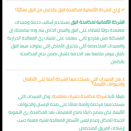
٣. إزاي الشركة الألمانية لمكافحة البق بتتخلص من البق نهائيًا؟
الشركة الألمانية لمكافحة البق
بتستخدم أساليب حديثة ومبيدات
معتمدة دوليًا للقضاء على البق والبيض الخاص بيه، وده بيضمنلك إن
المشكلة مش هترجع تاني. بنعتمد على تقنيات زي المعالجة الحرارية
والمبيدات المتخصصة اللي بتخترق الأماكن اللي بيتواجد فيها البق.
كمان بنوفر متابعة بعد الخدمة علشان نضمن نجاح المكافحة
بالكامل.
٤. هل المبيدات اللي بتستخدمها الشركة آمنة على الأطفال
والحيوانات الأليفة؟
طبعًا، لأننا
شركة مكافحة حشرات معتمدة
، وكل المبيدات اللي
بنستخدمها مرخصة وآمنة تمامًا على صحة الإنسان والحيوانات
الأليفة، لكن بننصح دايمًا باتباع التعليمات بعد المكافحة، زي التهوية
الجيدة للمكان وعدم لمس الأسطح المعالجة لفترة معينة حسب
إرشادات الفريق المتخصص.