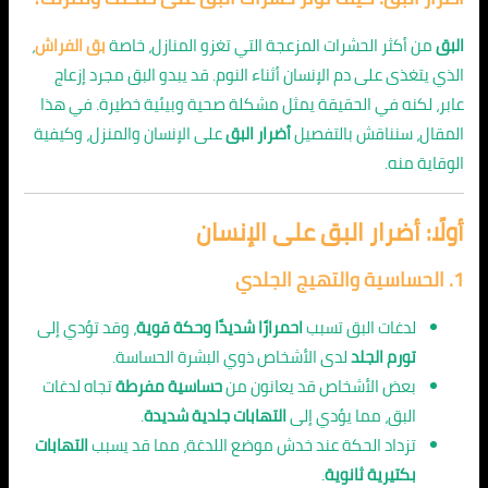
البق
من أكثر الحشرات المزعجة التي تغزو المنازل، خاصة
بق الفراش
،
الذي يتغذى على دم الإنسان أثناء النوم. قد يبدو البق مجرد إزعاج
عابر، لكنه في الحقيقة يمثل مشكلة صحية وبيئية خطيرة. في هذا
المقال، سنناقش بالتفصيل
أضرار البق
على الإنسان والمنزل، وكيفية
الوقاية منه.
أولًا: أضرار البق على الإنسان
1.
الحساسية والتهيج الجلدي
لدغات البق تسبب
احمرارًا شديدًا وحكة قوية
، وقد تؤدي إلى
تورم الجلد
لدى الأشخاص ذوي البشرة الحساسة.
بعض الأشخاص قد يعانون من
حساسية مفرطة
تجاه لدغات
البق، مما يؤدي إلى
التهابات جلدية شديدة
.
تزداد الحكة عند خدش موضع اللدغة، مما قد يسبب
التهابات
بكتيرية ثانوية
.