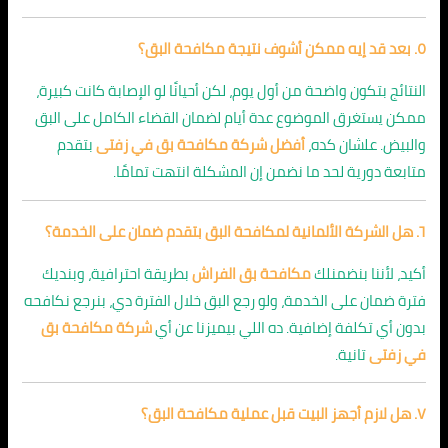
٥. بعد قد إيه ممكن أشوف نتيجة مكافحة البق؟
النتائج بتكون واضحة من أول يوم، لكن أحيانًا لو الإصابة كانت كبيرة،
ممكن يستغرق الموضوع عدة أيام لضمان القضاء الكامل على البق
والبيض. علشان كده،
أفضل شركة مكافحة بق في زفتى
بتقدم
متابعة دورية لحد ما نضمن إن المشكلة انتهت تمامًا.
٦. هل الشركة الألمانية لمكافحة البق بتقدم ضمان على الخدمة؟
أكيد، لأننا بنضمنلك
مكافحة بق الفراش
بطريقة احترافية، وبنديك
فترة ضمان على الخدمة، ولو رجع البق خلال الفترة دي، بنرجع نكافحه
بدون أي تكلفة إضافية. ده اللي بيميزنا عن أي
شركة مكافحة بق
في زفتى
تانية.
٧. هل لازم أجهز البيت قبل عملية مكافحة البق؟