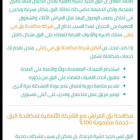
يعتقد البعض أن البق مجرد حشرة صغيرة يمكن التخلص منها بطرق
تقليدية، ولكن الحقيقة عكس ذلك تمامًا. البق يتكاثر بسرعة ويختبئ
في أماكن يصعب الوصول إليها، مثل الفراش، الأثاث، والشقوق
الصغيرة في الجدران. لهذا السبب، تحتاج إلى
شركة مكافحة بق في
زفتى
تمتلك الخبرة والأدوات اللازمة للقضاء على البق بشكل كامل.
إذا كنت تبحث عن
أفضل شركة مكافحة بق في زفتى
، فنحن نقدم لك
خدمات متكاملة تشمل:
استخدام المبيدات المعتمدة دوليًا والآمنة على الصحة.
تطبيق أحدث التقنيات للقضاء على البق من جذوره.
تقديم متابعة دورية لضمان عدم عودة المشكلة مرة أخرى.
توفير فريق عمل متخصص ومدرب على أعلى مستوى.
مكافحة بق الفراش مع الشركة الألمانية لمكافحة البق
– خدمة مضمونة 100٪
البق ليس مجرد حشرة مزعجة، بل يمكن أن يسبب مشكلات صحية