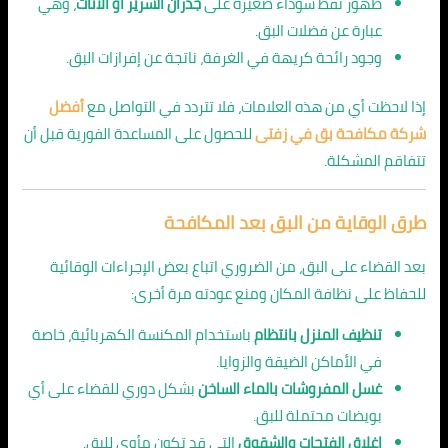
ظهور نقط سوداء صغيرة على
جدران السرير أو الأثاث
، وهي
عبارة عن فضلات البق.
وجود رائحة كريهة في الغرفة، ناتجة عن إفرازات البق.
إذا لاحظت أي من هذه العلامات، فلا تتردد في التواصل مع
أفضل
شركة مكافحة بق في زفتى
للحصول على المساعدة الفورية قبل أن
تتفاقم المشكلة.
طرق الوقاية من البق بعد المكافحة
بعد القضاء على البق، من الضروري اتباع بعض الإجراءات الوقائية
للحفاظ على نظافة المكان ومنع عودته مرة أخرى:
تنظيف المنزل بانتظام
باستخدام المكنسة الكهربائية، خاصة
في الأماكن الضيقة والزوايا.
غسل المفروشات بالماء الساخن
بشكل دوري للقضاء على أي
بويضات محتملة للبق.
إغلاق الفتحات والشقوق
التي قد تكون مأوى للبق.