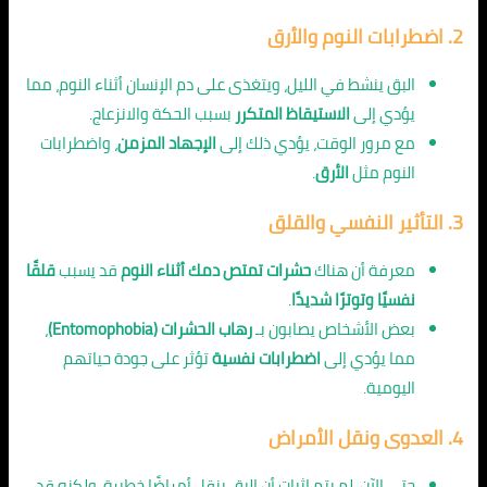
2.
اضطرابات النوم والأرق
البق ينشط في الليل، ويتغذى على دم الإنسان أثناء النوم، مما
يؤدي إلى
الاستيقاظ المتكرر
بسبب الحكة والانزعاج.
مع مرور الوقت، يؤدي ذلك إلى
الإجهاد المزمن
، واضطرابات
النوم مثل
الأرق
.
3.
التأثير النفسي والقلق
معرفة أن هناك
حشرات تمتص دمك أثناء النوم
قد يسبب
قلقًا
نفسيًا وتوترًا شديدًا
.
بعض الأشخاص يصابون بـ
رهاب الحشرات (Entomophobia)
،
مما يؤدي إلى
اضطرابات نفسية
تؤثر على جودة حياتهم
اليومية.
4.
العدوى ونقل الأمراض
حتى الآن، لم يتم إثبات أن البق ينقل أمراضًا خطيرة، ولكنه قد