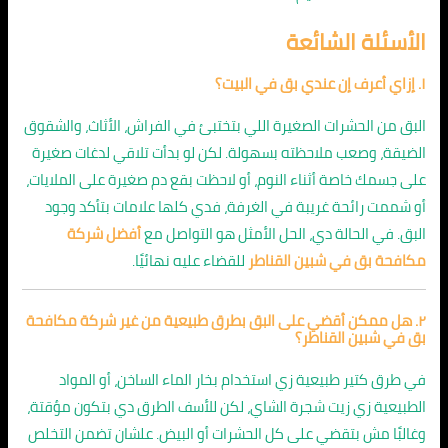
الأسئلة الشائعة
١. إزاي أعرف إن عندي بق في البيت؟
البق من الحشرات الصغيرة اللي بتختبئ في الفراش، الأثاث، والشقوق
الضيقة، وصعب ملاحظته بسهولة. لكن لو بدأت تلاقي لدغات صغيرة
على جسمك خاصة أثناء النوم، أو لاحظت بقع دم صغيرة على الملايات،
أو شممت رائحة غريبة في الغرفة، فدي كلها علامات بتأكد وجود
البق. في الحالة دي، الحل الأمثل هو التواصل مع
أفضل شركة
مكافحة بق في شبين القناطر
للقضاء عليه نهائيًا.
٢. هل ممكن أقضي على البق بطرق طبيعية من غير شركة مكافحة
بق في شبين القناطر؟
في طرق كتير طبيعية زي استخدام بخار الماء الساخن، أو المواد
الطبيعية زي زيت شجرة الشاي، لكن للأسف الطرق دي بتكون مؤقتة،
وغالبًا مش بتقضي على كل الحشرات أو البيض. علشان تضمن التخلص