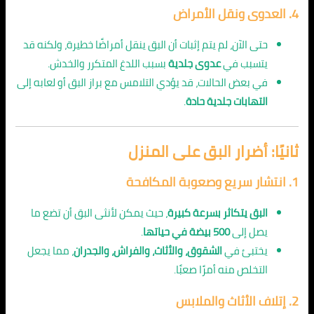
4.
العدوى ونقل الأمراض
حتى الآن، لم يتم إثبات أن البق ينقل أمراضًا خطيرة، ولكنه قد
يتسبب في
عدوى جلدية
بسبب اللدغ المتكرر والخدش.
في بعض الحالات، قد يؤدي التلامس مع براز البق أو لعابه إلى
التهابات جلدية حادة
.
ثانيًا: أضرار البق على المنزل
1.
انتشار سريع وصعوبة المكافحة
البق يتكاثر بسرعة كبيرة
، حيث يمكن لأنثى البق أن تضع ما
يصل إلى
500 بيضة في حياتها
.
يختبئ في
الشقوق، والأثاث، والفراش، والجدران
، مما يجعل
التخلص منه أمرًا صعبًا.
2.
إتلاف الأثاث والملابس