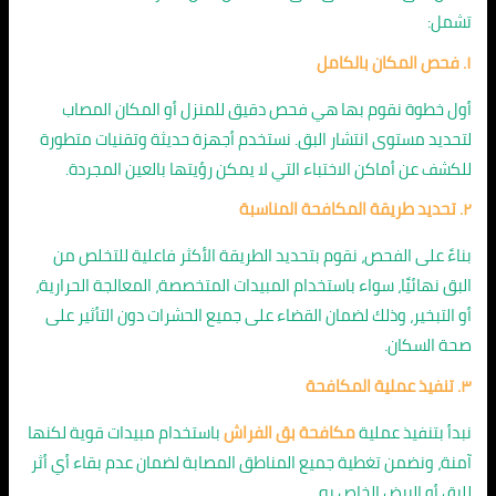
تشمل:
١. فحص المكان بالكامل
أول خطوة نقوم بها هي فحص دقيق للمنزل أو المكان المصاب
لتحديد مستوى انتشار البق. نستخدم أجهزة حديثة وتقنيات متطورة
للكشف عن أماكن الاختباء التي لا يمكن رؤيتها بالعين المجردة.
٢. تحديد طريقة المكافحة المناسبة
بناءً على الفحص، نقوم بتحديد الطريقة الأكثر فاعلية للتخلص من
البق نهائيًا، سواء باستخدام المبيدات المتخصصة، المعالجة الحرارية،
أو التبخير، وذلك لضمان القضاء على جميع الحشرات دون التأثير على
صحة السكان.
٣. تنفيذ عملية المكافحة
نبدأ بتنفيذ عملية
مكافحة بق الفراش
باستخدام مبيدات قوية لكنها
آمنة، ونضمن تغطية جميع المناطق المصابة لضمان عدم بقاء أي أثر
للبق أو البيض الخاص به.