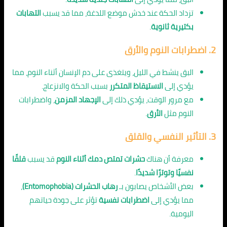
تزداد الحكة عند خدش موضع اللدغة، مما قد يسبب
التهابات
بكتيرية ثانوية
.
2.
اضطرابات النوم والأرق
البق ينشط في الليل، ويتغذى على دم الإنسان أثناء النوم، مما
يؤدي إلى
الاستيقاظ المتكرر
بسبب الحكة والانزعاج.
مع مرور الوقت، يؤدي ذلك إلى
الإجهاد المزمن
، واضطرابات
النوم مثل
الأرق
.
3.
التأثير النفسي والقلق
معرفة أن هناك
حشرات تمتص دمك أثناء النوم
قد يسبب
قلقًا
نفسيًا وتوترًا شديدًا
.
بعض الأشخاص يصابون بـ
رهاب الحشرات (Entomophobia)
،
مما يؤدي إلى
اضطرابات نفسية
تؤثر على جودة حياتهم
اليومية.