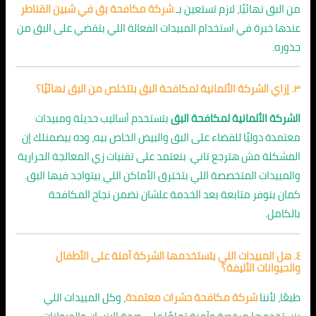
من البق نهائيًا، لازم تستعين بـ
شركة مكافحة بق في شبين القناطر
عندها خبرة في استخدام المبيدات الفعالة اللي بتقضي على البق من
جذوره.
٣. إزاي الشركة الألمانية لمكافحة البق بتتخلص من البق نهائيًا؟
الشركة الألمانية لمكافحة البق
بتستخدم أساليب حديثة ومبيدات
معتمدة دوليًا للقضاء على البق والبيض الخاص بيه، وده بيضمنلك إن
المشكلة مش هترجع تاني. بنعتمد على تقنيات زي المعالجة الحرارية
والمبيدات المتخصصة اللي بتخترق الأماكن اللي بيتواجد فيها البق.
كمان بنوفر متابعة بعد الخدمة علشان نضمن نجاح المكافحة
بالكامل.
٤. هل المبيدات اللي بتستخدمها الشركة آمنة على الأطفال
والحيوانات الأليفة؟
طبعًا، لأننا
شركة مكافحة حشرات معتمدة
، وكل المبيدات اللي