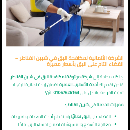
الشركة الألمانية لمكافحة البق في شبين القناطر –
القضاء التام على البق بأسعار مميزة
إذا كنت بحاجة إلى
شركة موثوقة لمكافحة البق في شبين القناطر
،
فنحن نقدم لك
أحدث الأساليب العلمية
لضمان إبادة نهائية للبق. لا
تفوّت الفرصة واتصل على
01067626163
الآن!
مميزات الخدمة في شبين القناطر:
القضاء على
البق نهائيًا
باستخدام أحدث المعدات والمبيدات.
معالجة الأسطح والمفروشات لضمان اختفاء البق تمامًا.