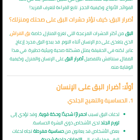
الفوائد، الأنواع، وكيفية الحجز. تابع القراءة لتعرف المزيد!
أضرار البق: كيف تؤثر حشرات البق على صحتك ومنزلك؟
البق
من أكثر الحشرات المزعجة التي تغزو المنازل، خاصة
بق الفراش
،
الذي يتغذى على دم الإنسان أثناء النوم. قد يبدو البق مجرد إزعاج
عابر، لكنه في الحقيقة يمثل مشكلة صحية وبيئية خطيرة. في هذا
المقال، سنناقش بالتفصيل
أضرار البق
على الإنسان والمنزل، وكيفية
الوقاية منه.
أولًا: أضرار البق على الإنسان
1.
الحساسية والتهيج الجلدي
لدغات البق تسبب
احمرارًا شديدًا وحكة قوية
، وقد تؤدي إلى
تورم الجلد
لدى الأشخاص ذوي البشرة الحساسة.
بعض الأشخاص قد يعانون من
حساسية مفرطة
تجاه لدغات
البق، مما يؤدي إلى
التهابات جلدية شديدة
.