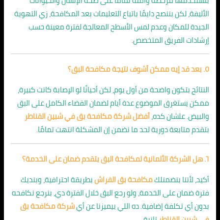
بنستخدمها مرخصة وآمنة تمامًا على صحة الإنسان والحيوانات
الأليفة، لكن بننصح دايمًا باتباع التعليمات بعد المكافحة، زي التهوية
الجيدة للمكان وعدم لمس الأسطح المعالجة لفترة معينة حسب
إرشادات الفريق المتخصص.
٥. بعد قد إيه ممكن أشوف نتيجة مكافحة البق؟
النتائج بتكون واضحة من أول يوم، لكن أحيانًا لو الإصابة كانت كبيرة،
ممكن يستغرق الموضوع عدة أيام لضمان القضاء الكامل على البق
والبيض. علشان كده،
أفضل شركة مكافحة بق في شبين القناطر
بتقدم متابعة دورية لحد ما نضمن إن المشكلة انتهت تمامًا.
٦. هل الشركة الألمانية لمكافحة البق بتقدم ضمان على الخدمة؟
أكيد، لأننا بنضمنلك
مكافحة بق الفراش
بطريقة احترافية، وبنديك
فترة ضمان على الخدمة، ولو رجع البق خلال الفترة دي، بنرجع نكافحه
بدون أي تكلفة إضافية. ده اللي بيميزنا عن أي
شركة مكافحة بق
في شبين القناطر
تانية.