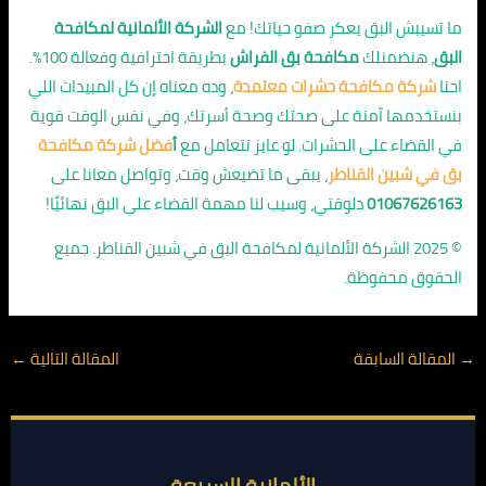
ما تسيبش البق يعكر صفو حياتك! مع
الشركة الألمانية لمكافحة
البق
، هنضمنلك
مكافحة بق الفراش
بطريقة احترافية وفعالة 100%.
احنا
شركة مكافحة حشرات معتمدة
، وده معناه إن كل المبيدات اللي
بنستخدمها آمنة على صحتك وصحة أسرتك، وفي نفس الوقت قوية
في القضاء على الحشرات. لو عايز تتعامل مع
أ
فضل شركة مكافحة
بق في شبين القناطر
، يبقى ما تضيعش وقت، وتواصل معانا على
01067626163
دلوقتي، وسيب لنا مهمة القضاء على البق نهائيًا!
© 2025 الشركة الألمانية لمكافحة البق في شبين القناطر. جميع
الحقوق محفوظة.
→
المقالة السابقة
المقالة التالية
←