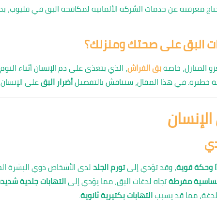
 معرفته عن خدمات الشركة الألمانية لمكافحة البق في قليوب، بما ف
رات البق على صحتك ومنزلك؟
زو المنازل، خاصة
بق الفراش
، الذي يتغذى على دم الإنسان أثناء النوم.
 خطيرة. في هذا المقال، سنناقش بالتفصيل
أضرار البق
على الإنسان و
 الإنسان
دي
ًا وحكة قوية
، وقد تؤدي إلى
تورم الجلد
لدى الأشخاص ذوي البشرة ال
ساسية مفرطة
تجاه لدغات البق، مما يؤدي إلى
التهابات جلدية شديد
لدغة، مما قد يسبب
التهابات بكتيرية ثانوية
.