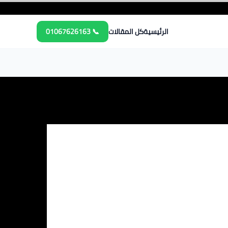
الرئيسية
كل المقالات
📞 01067626163