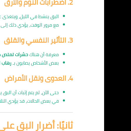
2.
اضطرابات النوم والأرق
البق ينشط في الليل، ويتغذى عل
مع مرور الوقت، يؤدي ذلك إلى
3.
التأثير النفسي والقلق
معرفة أن هناك
حشرات تمتص دم
بعض الأشخاص يصابون بـ
رهاب الحشرا
4.
العدوى ونقل الأمراض
حتى الآن، لم يتم إثبات أن البق
في بعض الحالات، قد يؤدي التلا
ثانيًا: أضرار البق عل