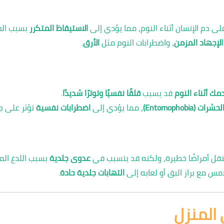
ى دم الإنسان أثناء النوم، مما يؤدي إلى
الاستيقاظ المتكرر
بسبب الحك
الإجهاد المزمن
، واضطرابات النوم مثل
الأرق
.
ك أثناء النوم
قد يسبب
قلقًا نفسيًا وتوترًا شديدًا
.
ت (Entomophobia)
، مما يؤدي إلى
اضطرابات نفسية
تؤثر على جو
 ينقل أمراضًا خطيرة، ولكنه قد يتسبب في
عدوى جلدية
بسبب اللدغ الم
مس مع براز البق أو لعابه إلى
التهابات جلدية حادة
.
ى المنزل