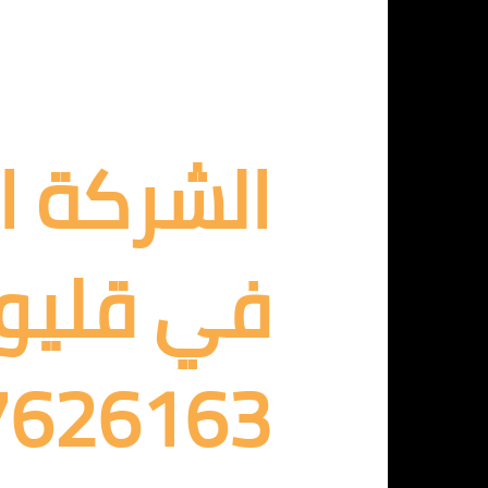
الشركة ا
في قليوب
7626163