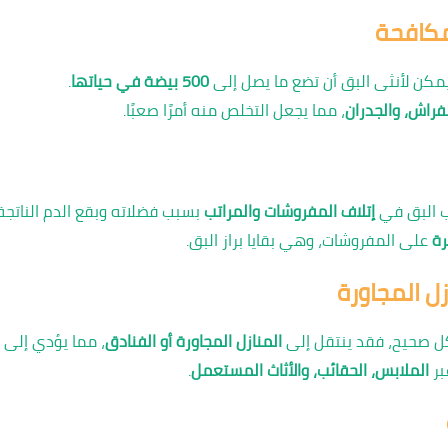
مكافحة
يمكن لأنثى البق أن تضع ما يصل إلى
500 بيضة في حياتها
.
لفراش، والجدران
، مما يجعل التخلص منه أمرًا صعبًا.
ب البق في
إتلاف المفروشات والمراتب
بسبب فضلاته وبقع الدم الناتجة
ة
على المفروشات، وهي بقايا براز البق.
زل المجاورة
كل صحيح، فقد ينتقل إلى
المنازل المجاورة أو الفنادق
، مما يؤدي إلى
بر
الملابس، الحقائب، والأثاث المستعمل
.