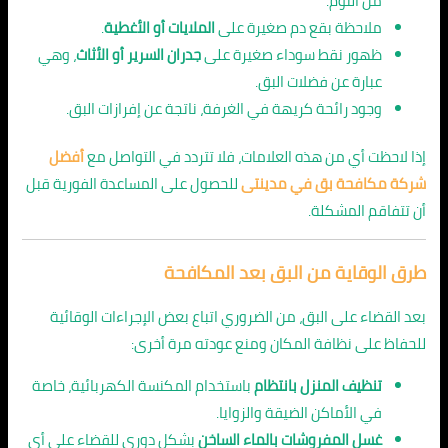
من النوم.
ملاحظة بقع دم صغيرة على
الملايات أو الأغطية
.
ظهور نقط سوداء صغيرة على
جدران السرير أو الأثاث
، وهي
عبارة عن فضلات البق.
وجود رائحة كريهة في الغرفة، ناتجة عن إفرازات البق.
إذا لاحظت أي من هذه العلامات، فلا تتردد في التواصل مع
أفضل
شركة مكافحة بق في مدينتى
للحصول على المساعدة الفورية قبل
أن تتفاقم المشكلة.
طرق الوقاية من البق بعد المكافحة
بعد القضاء على البق، من الضروري اتباع بعض الإجراءات الوقائية
للحفاظ على نظافة المكان ومنع عودته مرة أخرى:
تنظيف المنزل بانتظام
باستخدام المكنسة الكهربائية، خاصة
في الأماكن الضيقة والزوايا.
غسل المفروشات بالماء الساخن
بشكل دوري للقضاء على أي