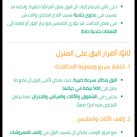
حتى الآن، لم يتم إثبات أن البق ينقل أمراضًا خطيرة، ولكنه قد
يتسبب في
عدوى جلدية
بسبب اللدغ المتكرر والخدش.
في بعض الحالات، قد يؤدي التلامس مع براز البق أو لعابه إلى
التهابات جلدية حادة
.
ثانيًا: أضرار البق على المنزل
1.
انتشار سريع وصعوبة المكافحة
البق يتكاثر بسرعة كبيرة
، حيث يمكن لأنثى البق أن تضع ما
يصل إلى
500 بيضة في حياتها
.
يختبئ في
الشقوق، والأثاث، والفراش، والجدران
، مما يجعل
التخلص منه أمرًا صعبًا.
2.
إتلاف الأثاث والملابس
مع مرور الوقت، يمكن أن يتسبب البق في
إتلاف المفروشات