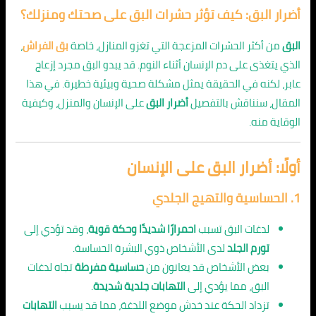
أضرار البق: كيف تؤثر حشرات البق على صحتك ومنزلك؟
البق
من أكثر الحشرات المزعجة التي تغزو المنازل، خاصة
بق الفراش
،
الذي يتغذى على دم الإنسان أثناء النوم. قد يبدو البق مجرد إزعاج
عابر، لكنه في الحقيقة يمثل مشكلة صحية وبيئية خطيرة. في هذا
المقال، سنناقش بالتفصيل
أضرار البق
على الإنسان والمنزل، وكيفية
الوقاية منه.
أولًا: أضرار البق على الإنسان
1.
الحساسية والتهيج الجلدي
لدغات البق تسبب
احمرارًا شديدًا وحكة قوية
، وقد تؤدي إلى
تورم الجلد
لدى الأشخاص ذوي البشرة الحساسة.
بعض الأشخاص قد يعانون من
حساسية مفرطة
تجاه لدغات
البق، مما يؤدي إلى
التهابات جلدية شديدة
.
تزداد الحكة عند خدش موضع اللدغة، مما قد يسبب
التهابات