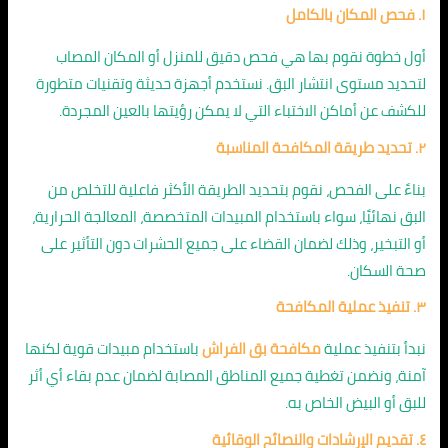
١. فحص المكان بالكامل
أول خطوة نقوم بها هي فحص دقيق للمنزل أو المكان المصاب
لتحديد مستوى انتشار البق. نستخدم أجهزة حديثة وتقنيات متطورة
للكشف عن أماكن الاختباء التي لا يمكن رؤيتها بالعين المجردة.
٢. تحديد طريقة المكافحة المناسبة
بناءً على الفحص، نقوم بتحديد الطريقة الأكثر فاعلية للتخلص من
البق نهائيًا، سواء باستخدام المبيدات المتخصصة، المعالجة الحرارية،
أو التبخير، وذلك لضمان القضاء على جميع الحشرات دون التأثير على
صحة السكان.
٣. تنفيذ عملية المكافحة
نبدأ بتنفيذ عملية
مكافحة بق الفراش
باستخدام مبيدات قوية لكنها
آمنة، ونضمن تغطية جميع المناطق المصابة لضمان عدم بقاء أي أثر
للبق أو البيض الخاص به.
٤. تقديم الإرشادات والنصائح الوقائية