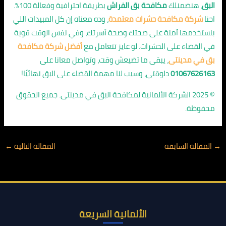
البق
، هنضمنلك
مكافحة بق الفراش
بطريقة احترافية وفعالة 100%.
احنا
شركة مكافحة حشرات معتمدة
، وده معناه إن كل المبيدات اللي
بنستخدمها آمنة على صحتك وصحة أسرتك، وفي نفس الوقت قوية
في القضاء على الحشرات. لو عايز تتعامل مع
أفضل شركة مكافحة
بق في مدينتى
، يبقى ما تضيعش وقت، وتواصل معانا على
01067626163
دلوقتي، وسيب لنا مهمة القضاء على البق نهائيًا!
© 2025 الشركة الألمانية لمكافحة البق في مدينتى. جميع الحقوق
محفوظة.
→
المقالة السابقة
المقالة التالية
←
الألمانية السريعة