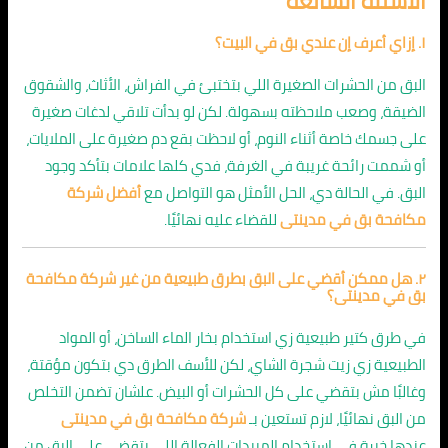
الأسئلة الشائعة
١. إزاي أعرف إن عندي بق في البيت؟
البق من الحشرات الصغيرة اللي بتختبئ في الفراش، الأثاث، والشقوق
الضيقة، وصعب ملاحظته بسهولة. لكن لو بدأت تلاقي لدغات صغيرة
على جسمك خاصة أثناء النوم، أو لاحظت بقع دم صغيرة على الملايات،
أو شممت رائحة غريبة في الغرفة، فدي كلها علامات بتأكد وجود
البق. في الحالة دي، الحل الأمثل هو التواصل مع
أفضل شركة
مكافحة بق في مدينتى
للقضاء عليه نهائيًا.
٢. هل ممكن أقضي على البق بطرق طبيعية من غير شركة مكافحة
بق في مدينتى؟
في طرق كتير طبيعية زي استخدام بخار الماء الساخن، أو المواد
الطبيعية زي زيت شجرة الشاي، لكن للأسف الطرق دي بتكون مؤقتة،
وغالبًا مش بتقضي على كل الحشرات أو البيض. علشان تضمن التخلص
من البق نهائيًا، لازم تستعين بـ
شركة مكافحة بق في مدينتى
عندها خبرة في استخدام المبيدات الفعالة اللي بتقضي على البق من