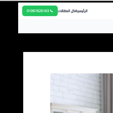
الرئيسية
كل المقالات
📞 01067626163