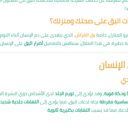
!
رات البق على صحتك ومنزلك؟
زو المنازل، خاصة
بق الفراش
، الذي يتغذى على دم الإنسان أثناء النوم.
 خطيرة. في هذا المقال، سنناقش بالتفصيل
أضرار البق
على الإنسان و
 الإنسان
دي
ًا وحكة قوية
، وقد تؤدي إلى
تورم الجلد
لدى الأشخاص ذوي البشرة ال
ساسية مفرطة
تجاه لدغات البق، مما يؤدي إلى
التهابات جلدية شديد
لدغة، مما قد يسبب
التهابات بكتيرية ثانوية
.