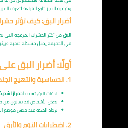
وكيفية الحجز. تابع القراءة لتعرف المزيد
أضرار البق: كيف تؤثر حش
البق
من أكثر الحشرات المزعجة التي تغ
في الحقيقة يمثل مشكلة صحية وبيئية
أولًا: أضرار البق على
1.
الحساسية والتهيج الجل
لدغات البق تسبب
احمرارًا شديد
بعض الأشخاص قد يعانون من
ح
تزداد الحكة عند خدش موضع ال
2.
اضطرابات النوم والأرق