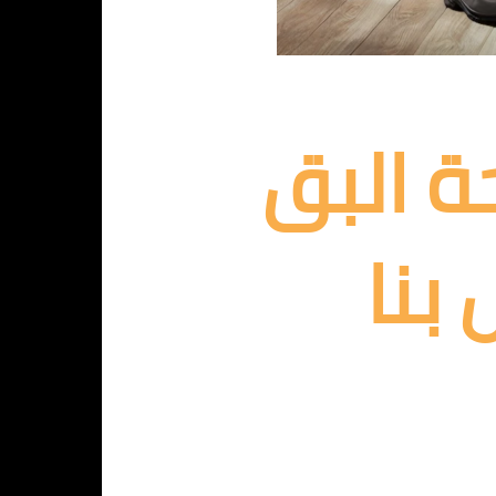
ة البق
بنا