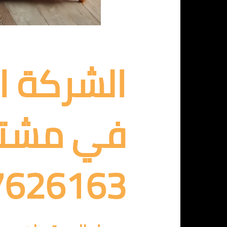
الشركة ا
في مشتول
7626163