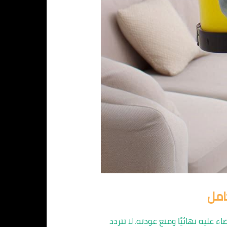
امل
 عليه نهائيًا ومنع عودته. لا تتردد