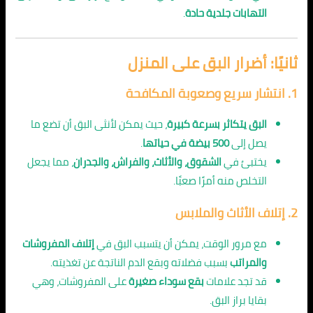
التهابات جلدية حادة
.
ثانيًا: أضرار البق على المنزل
1.
انتشار سريع وصعوبة المكافحة
البق يتكاثر بسرعة كبيرة
، حيث يمكن لأنثى البق أن تضع ما
يصل إلى
500 بيضة في حياتها
.
يختبئ في
الشقوق، والأثاث، والفراش، والجدران
، مما يجعل
التخلص منه أمرًا صعبًا.
2.
إتلاف الأثاث والملابس
مع مرور الوقت، يمكن أن يتسبب البق في
إتلاف المفروشات
والمراتب
بسبب فضلاته وبقع الدم الناتجة عن تغذيته.
قد تجد علامات
بقع سوداء صغيرة
على المفروشات، وهي
بقايا براز البق.