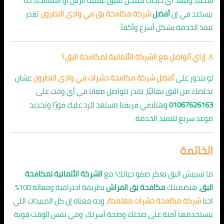
سخنة، وتبعد أي حاجات ممكن تعيق عملية الرش أو المعالجة، ده
بيساعد في إن
أفضل
شركة مكافحة بق في وادى النطرون
تقدر
تنفذ الخدمة بشكل أسرع وأكفأ.
٨. إزاي أتواصل مع الشركة الألمانية لمكافحة البق؟
لو بتدور على
أفضل شركة مكافحة حشرات في وادى النطرون
عشان
تخلصك من البق نهائيًا، تقدر تتواصل معانا في أي وقت على
01067626163
وهتلاقي فريقنا مستعد للرد عليك فورًا وتحديد
موعد سريع لتنفيذ الخدمة.
الخاتمة
ما تسيبش البق يعكر صفو حياتك! مع
الشركة الألمانية لمكافحة
البق
، هنضمنلك
مكافحة بق الفراش
بطريقة احترافية وفعالة 100%.
احنا
شركة مكافحة حشرات معتمدة
، وده معناه إن كل المبيدات اللي
بنستخدمها آمنة على صحتك وصحة أسرتك، وفي نفس الوقت قوية