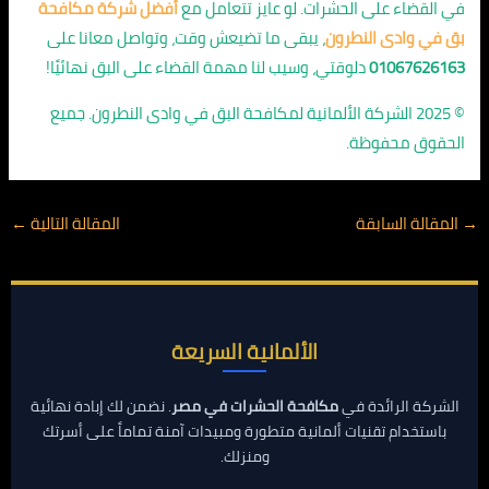
في القضاء على الحشرات. لو عايز تتعامل مع
أفضل شركة مكافحة
بق في وادى النطرون
، يبقى ما تضيعش وقت، وتواصل معانا على
01067626163
دلوقتي، وسيب لنا مهمة القضاء على البق نهائيًا!
© 2025 الشركة الألمانية لمكافحة البق في وادى النطرون. جميع
الحقوق محفوظة.
→
المقالة السابقة
المقالة التالية
←
الألمانية السريعة
الشركة الرائدة في
مكافحة الحشرات في مصر
. نضمن لك إبادة نهائية
باستخدام تقنيات ألمانية متطورة ومبيدات آمنة تماماً على أسرتك
ومنزلك.