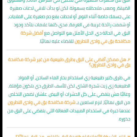
الضيقة، وصعب ملاحظته بسهولة. لكن لو بدأت تلاقي لدغات صغيرة
على جسمك خاصة أثناء النوم، أو لاحظت بقع دم صغيرة على الملايات،
أو شممت رائحة غريبة في الغرفة، فدي كلها علامات بتأكد وجود
البق. في الحالة دي، الحل الأمثل هو التواصل مع
أفضل شركة
مكافحة بق في وادى النطرون
للقضاء عليه نهائيًا.
٢. هل ممكن أقضي على البق بطرق طبيعية من غير شركة مكافحة
بق في وادى النطرون؟
في طرق كتير طبيعية زي استخدام بخار الماء الساخن، أو المواد
الطبيعية زي زيت شجرة الشاي، لكن للأسف الطرق دي بتكون مؤقتة،
وغالبًا مش بتقضي على كل الحشرات أو البيض. علشان تضمن التخلص
من البق نهائيًا، لازم تستعين بـ
شركة مكافحة بق في وادى النطرون
عندها خبرة في استخدام المبيدات الفعالة اللي بتقضي على البق من
جذوره.
٣. إزاي الشركة الألمانية لمكافحة البق بتتخلص من البق نهائيًا؟