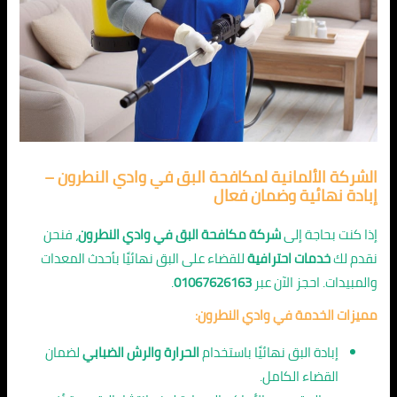
الشركة الألمانية لمكافحة البق في وادي النطرون –
إبادة نهائية وضمان فعال
إذا كنت بحاجة إلى
شركة مكافحة البق في وادي النطرون
، فنحن
نقدم لك
خدمات احترافية
للقضاء على البق نهائيًا بأحدث المعدات
والمبيدات. احجز الآن عبر
01067626163
.
مميزات الخدمة في وادي النطرون:
إبادة البق نهائيًا باستخدام
الحرارة والرش الضبابي
لضمان
القضاء الكامل.