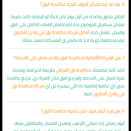
٥. بعد قد إيه ممكن أشوف نتيجة مكافحة البق؟
النتائج بتكون واضحة من أول يوم، لكن أحيانًا لو الإصابة كانت كبيرة،
ممكن يستغرق الموضوع عدة أيام لضمان القضاء الكامل على البق
والبيض. علشان كده،
أفضل شركة مكافحة بق في وادى النطرون
بتقدم متابعة دورية لحد ما نضمن إن المشكلة انتهت تمامًا.
٦. هل الشركة الألمانية لمكافحة البق بتقدم ضمان على الخدمة؟
أكيد، لأننا بنضمنلك
مكافحة بق الفراش
بطريقة احترافية، وبنديك
فترة ضمان على الخدمة، ولو رجع البق خلال الفترة دي، بنرجع نكافحه
بدون أي تكلفة إضافية. ده اللي بيميزنا عن أي
شركة مكافحة بق
في وادى النطرون
تانية.
٧. هل لازم أجهز البيت قبل عملية مكافحة البق؟
أيوه، يفضل إنك تفضي الأرفف، وتغسل الملايات والبطاطين بمياه