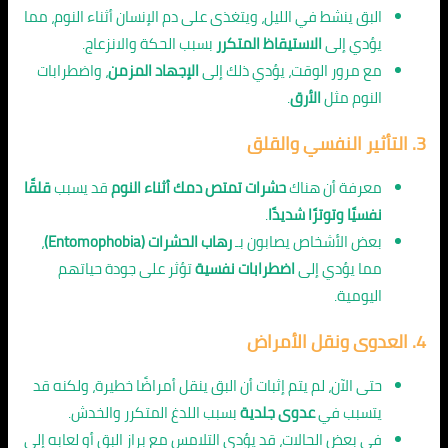
البق ينشط في الليل، ويتغذى على دم الإنسان أثناء النوم، مما
يؤدي إلى
الاستيقاظ المتكرر
بسبب الحكة والانزعاج.
مع مرور الوقت، يؤدي ذلك إلى
الإجهاد المزمن
، واضطرابات
النوم مثل
الأرق
.
3.
التأثير النفسي والقلق
معرفة أن هناك
حشرات تمتص دمك أثناء النوم
قد يسبب
قلقًا
نفسيًا وتوترًا شديدًا
.
بعض الأشخاص يصابون بـ
رهاب الحشرات (Entomophobia)
،
مما يؤدي إلى
اضطرابات نفسية
تؤثر على جودة حياتهم
اليومية.
4.
العدوى ونقل الأمراض
حتى الآن، لم يتم إثبات أن البق ينقل أمراضًا خطيرة، ولكنه قد
يتسبب في
عدوى جلدية
بسبب اللدغ المتكرر والخدش.
في بعض الحالات، قد يؤدي التلامس مع براز البق أو لعابه إلى