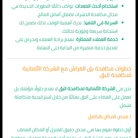
استخدام أحدث المعدات
: نواكب دائمًا التطورات الجديدة في
مجال مكافحة الحشرات لضمان أفضل النتائج.
السرعة في التنفيذ
: ندرك أهمية الوقت، لذلك نضمن لك
استجابة سريعة وفورية لحالتك.
خدمة العملاء الممتازة
: نهتم براحة العملاء ونحرص على
تقديم خدمة متميزة من البداية حتى النهاية.
خطوات مكافحة بق الفراش مع الشركة الألمانية
لمكافحة البق
نحن في
الشركة الألمانية لمكافحة البق
لا نقدم حلولًا مؤقتة، بل
نعمل على القضاء على البق نهائيًا من خلال استراتيجية متكاملة
تشمل:
١. فحص المكان بالكامل
أول خطوة نقوم بها هي فحص دقيق للمنزل أو المكان المصاب
لتحديد مستوى انتشار البق. نستخدم أجهزة حديثة وتقنيات متطورة