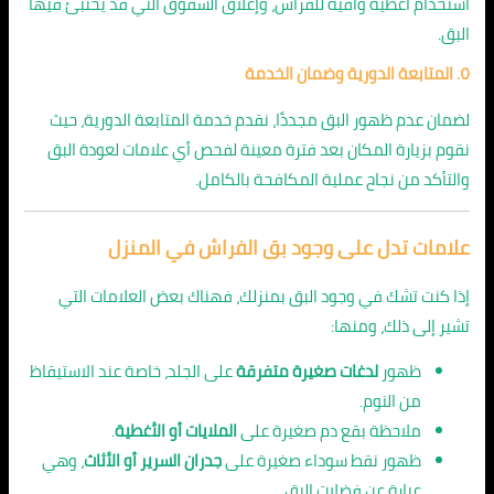
استخدام أغطية واقية للفراش، وإغلاق الشقوق التي قد يختبئ فيها
البق.
٥. المتابعة الدورية وضمان الخدمة
لضمان عدم ظهور البق مجددًا، نقدم خدمة المتابعة الدورية، حيث
نقوم بزيارة المكان بعد فترة معينة لفحص أي علامات لعودة البق
والتأكد من نجاح عملية المكافحة بالكامل.
علامات تدل على وجود بق الفراش في المنزل
إذا كنت تشك في وجود البق بمنزلك، فهناك بعض العلامات التي
تشير إلى ذلك، ومنها:
ظهور
لدغات صغيرة متفرقة
على الجلد، خاصة عند الاستيقاظ
من النوم.
ملاحظة بقع دم صغيرة على
الملايات أو الأغطية
.
ظهور نقط سوداء صغيرة على
جدران السرير أو الأثاث
، وهي
عبارة عن فضلات البق.