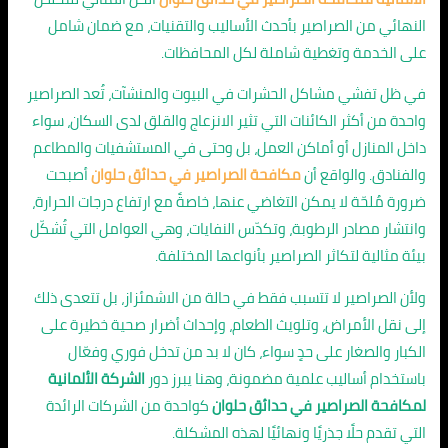
النهائي من الصراصير بأحدث الأساليب والتقنيات، مع ضمان شامل
على الخدمة وتغطية شاملة لكل المحافظات.
في ظل تفشي مشاكل الحشرات في البيوت والمنشآت، تُعد الصراصير
واحدة من أكثر الكائنات التي تثير الانزعاج والقلق لدى السكان، سواء
داخل المنازل أو أماكن العمل، بل وحتى في المستشفيات والمطاعم
والفنادق. والواقع أن
مكافحة الصراصير في حدائق حلوان
أصبحت
ضرورة مُلحّة لا يمكن التغاضي عنها، خاصةً مع ارتفاع درجات الحرارة،
وانتشار مصادر الرطوبة، وتكدّس النفايات، وهي العوامل التي تُشكّل
بيئة مثالية لتكاثر الصراصير بأنواعها المختلفة.
ولأن الصراصير لا تتسبب فقط في حالة من الاشمئزاز، بل تتعدى ذلك
إلى نقل الأمراض، وتلويث الطعام، وإحداث أضرار صحية خطيرة على
الكبار والصغار على حدٍ سواء، كان لا بد من تدخل فوري وفعّال
باستخدام أساليب علمية مضمونة، وهنا يبرز دور
الشركة الألمانية
لمكافحة الصراصير في حدائق حلوان
كواحدة من الشركات الرائدة
التي تقدم حلًا جذريًا ونهائيًا لهذه المشكلة.