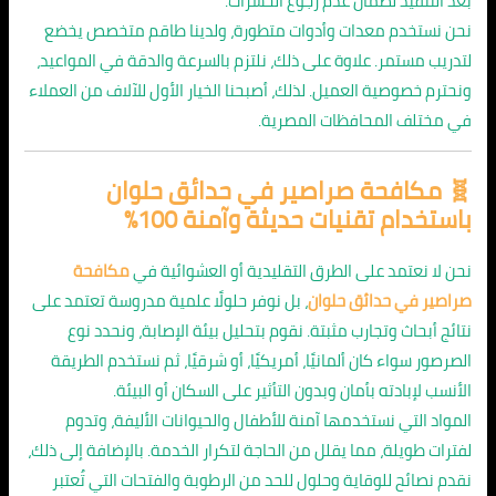
بعد التنفيذ لضمان عدم رجوع الحشرات.
نحن نستخدم معدات وأدوات متطورة، ولدينا طاقم متخصص يخضع
لتدريب مستمر. علاوة على ذلك، نلتزم بالسرعة والدقة في المواعيد،
ونحترم خصوصية العميل. لذلك، أصبحنا الخيار الأول للآلاف من العملاء
في مختلف المحافظات المصرية.
🧬 مكافحة صراصير في حدائق حلوان
باستخدام تقنيات حديثة وآمنة 100%
نحن لا نعتمد على الطرق التقليدية أو العشوائية في
مكافحة
صراصير في حدائق حلوان
، بل نوفر حلولًا علمية مدروسة تعتمد على
نتائج أبحاث وتجارب مثبتة. نقوم بتحليل بيئة الإصابة، ونحدد نوع
الصرصور سواء كان ألمانيًا، أمريكيًا، أو شرقيًا، ثم نستخدم الطريقة
الأنسب لإبادته بأمان وبدون التأثير على السكان أو البيئة.
المواد التي نستخدمها آمنة للأطفال والحيوانات الأليفة، وتدوم
لفترات طويلة، مما يقلل من الحاجة لتكرار الخدمة. بالإضافة إلى ذلك،
نقدم نصائح للوقاية وحلول للحد من الرطوبة والفتحات التي تُعتبر