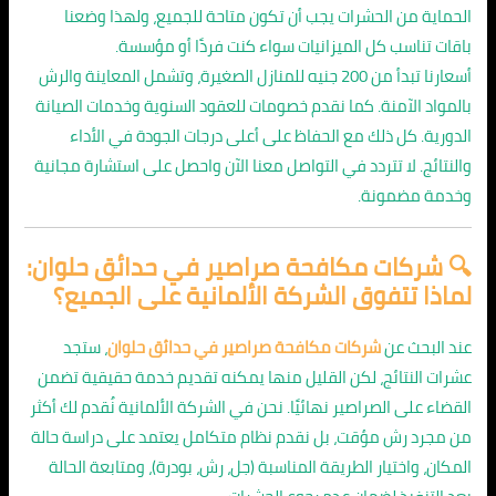
الحماية من الحشرات يجب أن تكون متاحة للجميع، ولهذا وضعنا
باقات تناسب كل الميزانيات سواء كنت فردًا أو مؤسسة.
أسعارنا تبدأ من 200 جنيه للمنازل الصغيرة، وتشمل المعاينة والرش
بالمواد الآمنة. كما نقدم خصومات للعقود السنوية وخدمات الصيانة
الدورية. كل ذلك مع الحفاظ على أعلى درجات الجودة في الأداء
والنتائج. لا تتردد في التواصل معنا الآن واحصل على استشارة مجانية
وخدمة مضمونة.
🔍 شركات مكافحة صراصير في حدائق حلوان:
لماذا تتفوق الشركة الألمانية على الجميع؟
عند البحث عن
شركات مكافحة صراصير في حدائق حلوان
، ستجد
عشرات النتائج، لكن القليل منها يمكنه تقديم خدمة حقيقية تضمن
القضاء على الصراصير نهائيًا. نحن في الشركة الألمانية نُقدم لك أكثر
من مجرد رش مؤقت، بل نقدم نظام متكامل يعتمد على دراسة حالة
المكان، واختيار الطريقة المناسبة (جل، رش، بودرة)، ومتابعة الحالة