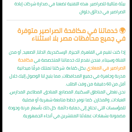
بيئة مثالية للصراصير. هذه التقنية تضعنا في صدارة شركات إبادة
الصراصير في حدائق حلوان.
🌍 خدماتنا في مكافحة الصراصير متوفرة
في جميع محافظات مصر بلا استثناء
إذا كنت تقيم في القاهرة، الجيزة، الإسكندرية، الدلتا، الصعيد، أو مدن
القناة وسيناء، فنحن نقدم لك خدماتنا المتخصصة في
مكافحة
الصراصير في المعادي
بكل كفاءة. شركتنا تمتلك فرقًا ميدانية
مدربة وجاهزة في جميع المحافظات، مما يتيح لنا الوصول إليك خلال
أقل من 60 دقيقة من وقت الطلب.
نحن نغطي المناطق السكنية، المصانع، الفنادق، المطاعم، المدارس،
العيادات، والمخازن. كما نوفر خطط متابعة شهرية أو فصلية
للمؤسسات التي تحتاج إلى حماية دائمة. كل ذلك بأسعار مرنة وجودة
مضمونة بشهادات عملائنا المنتشرين في أنحاء الجمهورية.