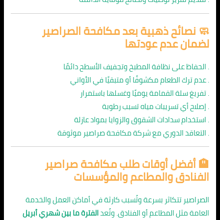
🧼 نصائح ذهبية بعد
مكافحة الصراصير
لضمان عدم عودتها
. الحفاظ على نظافة المطبخ وتجفيف الأسطح دائمًا
. عدم ترك الطعام مكشوفًا أو متبقيًا في الأواني
. تفريغ سلة القمامة يوميًا وغسلها باستمرار
. إصلاح أي تسريبات مياه تسبب رطوبة
. استخدام سدادات الشقوق والزوايا بمواد عازلة
. التعاقد الدوري مع شركة مكافحة صراصير موثوقة
🏨 أفضل أوقات طلب مكافحة صراصير
الفنادق والمطاعم والمؤسسات
الصراصير تتكاثر بسرعة وتُسبب كارثة في أماكن العمل والخدمة
العامة مثل المطاعم أو الفنادق. وتُعد
الفترة ما بين شهري أبريل