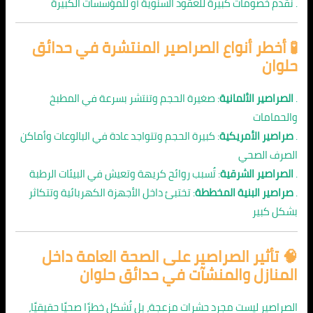
. نُقدم خصومات كبيرة للعقود السنوية أو للمؤسسات الكبيرة
🧪 أخطر أنواع الصراصير المنتشرة في حدائق
حلوان
.
الصراصير الألمانية
: صغيرة الحجم وتنتشر بسرعة في المطبخ
والحمامات
.
صراصير الأمريكية
: كبيرة الحجم وتتواجد عادة في البالوعات وأماكن
الصرف الصحي
.
الصراصير الشرقية
: تُسبب روائح كريهة وتعيش في البيئات الرطبة
.
صراصير البنية المخططة
: تختبئ داخل الأجهزة الكهربائية وتتكاثر
بشكل كبير
🧠 تأثير الصراصير على الصحة العامة داخل
المنازل والمنشآت في حدائق حلوان
الصراصير ليست مجرد حشرات مزعجة، بل تُشكل خطرًا صحيًا حقيقيًا،