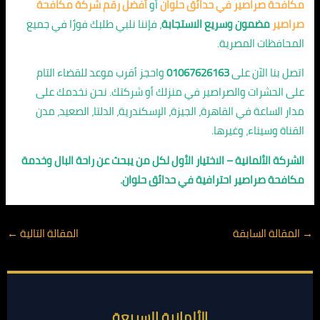
مكافحة صراصير في حدائق حلوان
أو
أفضل رقم شركة مكافحة
صراصير
مضمون وسريع الاستجابة
، فإننا نلبي طلبك فورًا في جميع
المحافظات المصرية.
اتصل بنا الآن على
01067626163
واحجز أقرب موعد للقضاء التام
على الحشرات والصراصير في منزلك أو شركتك. نحن نخدمك على
مدار الساعة في القاهرة، الجيزة، الإسكندرية، الدلتا، الصعيد، مدن
القناة وسيناء، وغيرها.
الشركة الألمانية – الاختيار الأول لكل من يبحث عن راحة البال وخدمة
مكافحة صراصير احترافية في حدائق حلوان.
→
المقالة السابقة
المقالة التالية
←
الألمانية السريعة