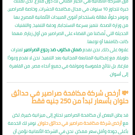
فإن الشركة الألمانية هي الخيار المثالي لك دون منازع. نحن نمتلك
خبرة تتجاوز 10 سنوات في مجال مكافحة الحشرات، وخاصة الصراصير،
ونوفر حلولًا فعّالة باستخدام أقوى المبيدات الألمانية المصرح بها
من وزارة الصحة. نتميز بسرعة الاستجابة، ودقة التنفيذ، والتقنيات
الحديثة التي تُمكننا من القضاء على الصراصير من أول زيارة، مهما
كانت كثافتها أو نوعها.
علاوة على ذلك، نحن نقدم
ضمان مكتوب ضد رجوع الصراصير
لفترات
طويلة، مع إمكانية المتابعة المجانية بعد التنفيذ. نحن لا نقدم وعودًا
فارغة، بل نتائج ملموسة وموثقة في جميع أنحاء مصر، من القاهرة
إلى أسوان.
💸 أرخص شركة مكافحة صراصير في حدائق
حلوان بأسعار تبدأ من 250 جنيه فقط
قد يظن البعض أن مكافحة الصراصير تحتاج إلى ميزانية كبيرة، لكن
مع
أرخص شركة مكافحة صراصير في حدائق حلوان
، نوفر لك الخدمة
بأعلى جودة وأقل سعر ممكن. نحن في الشركة الألمانية نؤمن أن