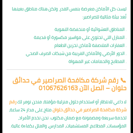
ليست كل الأماكن معرضة بنفس القدر، ولكن هناك مناطق بعينها
تُعد بيئة مثالية للصراصير:
. المناطق العشوائية أو منخفضة التهوية
. المنازل التي تحتوي على مواسير مكسورة أو قديمة
. العقارات الملاصقة لأماكن تخزين الطعام
. الدور الأرضي والأماكن القريبة من شبكات الصرف الصحي
. المطابخ والحمامات غير المهواة
📞 رقم شركة مكافحة الصراصير في حدائق
حلوان – اتصل الآن 01067626163
لا داعي للانتظار أو استخدام حلول منزلية مؤقتة، فنحن نوفر لك
رقم
شركة مكافحة الصراصير في حدائق حلوان
متاح على مدار 24 ساعة،
لخدمة سريعة ومضمونة مع ضمان مكتوب. نحن نخدم الأفراد،
المؤسسات، المطاعم، المستشفيات، المدارس، والفلل بكفاءة عالية.