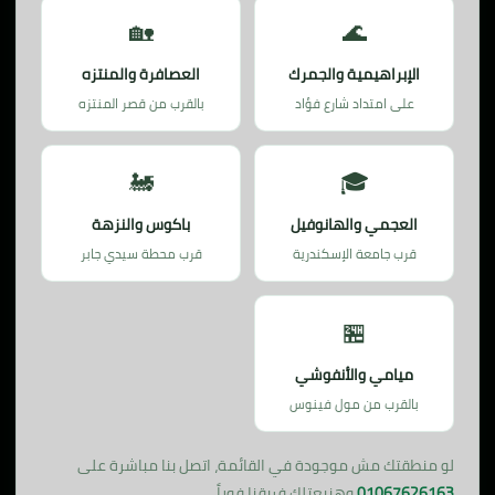
🏡
🌊
الإبراهيمية والجمرك
العصافرة والمنتزه
على امتداد شارع فؤاد
بالقرب من قصر المنتزه
🚂
🎓
العجمي والهانوفيل
باكوس والنزهة
قرب جامعة الإسكندرية
قرب محطة سيدي جابر
🏪
ميامي والأنفوشي
بالقرب من مول فينوس
لو منطقتك مش موجودة في القائمة، اتصل بنا مباشرة على
01067626163
وهنبعتلك فريقنا فوراً.