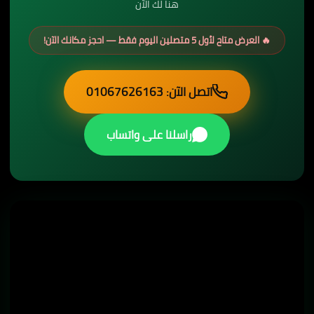
هنا لك الآن
🔥 العرض متاح لأول 5 متصلين اليوم فقط — احجز مكانك الآن!
اتصل الآن: 01067626163
راسلنا على واتساب