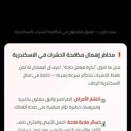
سبيد كلين — فنيون محترفون في مكافحة الحشرات بالاسكندرية
مخاطر إهمال مكافحة الحشرات في الاسكندرية
قبل ما تقول "بكرة هعمل حاجة"، اعرف إن الإهمال له ثمن
باهظ. الحشرات بتتكاثر بسرعة رهيبة — خاصة في مناخ
الاسكندرية الرطب.
انتشار الأمراض
: الصراصير والبق ينقلون بكتيريا
🦠
وفيروسات خطيرة تؤثر مباشرة على صحة أطفالك.
خسائر مادية فادحة
: النمل الأبيض والفئران تتلف
💰
الأثاث والأسلاك الكهربائية — وقد تصل خسارتك