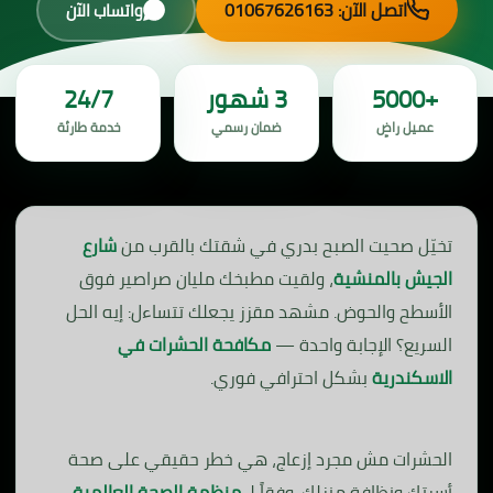
اتصل الآن: 01067626163
واتساب الآن
+5000
3 شهور
24/7
عميل راضٍ
ضمان رسمي
خدمة طارئة
تخيّل صحيت الصبح بدري في شقتك بالقرب من
شارع
الجيش بالمنشية
، ولقيت مطبخك مليان صراصير فوق
الأسطح والحوض. مشهد مقزز يجعلك تتساءل: إيه الحل
السريع؟ الإجابة واحدة —
مكافحة الحشرات في
الاسكندرية
بشكل احترافي فوري.
الحشرات مش مجرد إزعاج، هي خطر حقيقي على صحة
أسرتك ونظافة منزلك. وفقاً لـ
منظمة الصحة العالمية
،