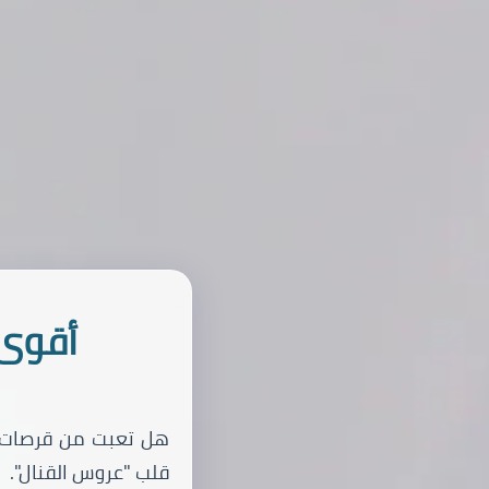
أقوى 
هل تعبت من قرصات الب
قلب "عروس القنال".