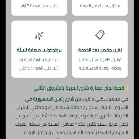
موثق يحميك من العودة
على مدار الساعة 7 أيام
🌿
📋
تقرير مفصل بعد الخدمة
بروتوكولات صديقة للبيئة
توثيق كامل للعمل المنجز
لا روائح كيماوية قوية ولا
وخطة الوقاية المستقبلية
تأثير على الهواء الداخلي
قصة نجاح: عمارة شارع الحرية بالشروق الثاني
في مجمع سكني بالقرب من
شارع رئيس الجمهورية
في
الشروق الثانية، اشتكى 12 مالك شقة من غزو جماعي للفئران.
الشركات الأخرى حاولت ولم توقف المشكلة لأكثر من أسبوعين.
تدخل فريق سبيد كلين، حدّد 7 مداخل رئيسية من شبكة الصرف
القديمة، أغلقها بالمواد المناسبة، ونفّذ بروتوكول الإبادة