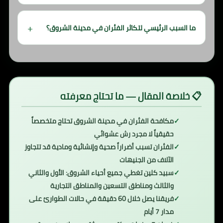
نعم، لدينا عقود دورية مخصصة للمنشآت التجارية، المطاعم،
المخازن، والمصانع في مدينة الشروق وضواحيها مع تقارير
ما السبب الرئيسي لتكاثر الفئران في مدينة الشروق؟
دورية لضمان الامتثال الصحي.
التوسع العمراني السريع، المناطق المفتوحة المحيطة،
شبكات الصرف القديمة، وتراكم القمامة في بعض المواقع
التجارية. هذه العوامل تجعل الشروق بيئة مناسبة للفئران
في غياب الحماية الاحترافية.
📋 خلاصة المقال — ما تحتاج معرفته
مكافحة الفئران في مدينة الشروق تحتاج متخصصاً
حقيقياً لا مجرد رش عشوائي
الفئران تسبب أضراراً صحية وإنشائية ومادية قد تتجاوز
الآلاف من الجنيهات
سبيد كلين تغطي جميع أحياء الشروق: الأول والثاني
والثالث ومناطق التسعين والمناطق التجارية
فريقنا يصل خلال 60 دقيقة في حالات الطوارئ على
مدار 7 أيام