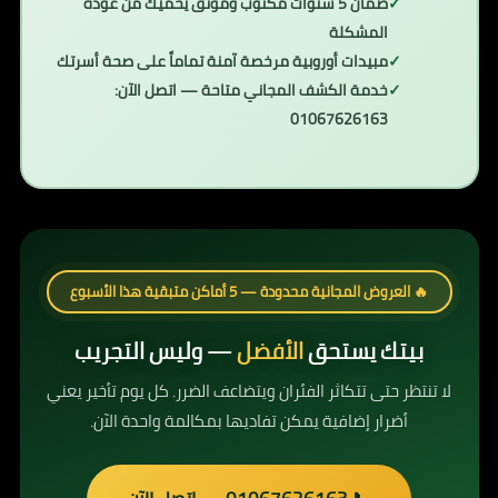
ضمان 5 سنوات مكتوب وموثق يحميك من عودة
المشكلة
مبيدات أوروبية مرخصة آمنة تماماً على صحة أسرتك
خدمة الكشف المجاني متاحة — اتصل الآن:
01067626163
🔥 العروض المجانية محدودة — 5 أماكن متبقية هذا الأسبوع
بيتك يستحق
الأفضل
— وليس التجريب
لا تنتظر حتى تتكاثر الفئران ويتضاعف الضرر. كل يوم تأخير يعني
أضرار إضافية يمكن تفاديها بمكالمة واحدة الآن.