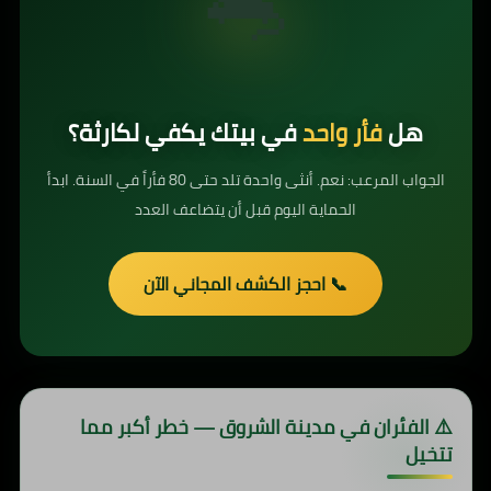
🐀
هل
فأر واحد
في بيتك يكفي لكارثة؟
الجواب المرعب: نعم. أنثى واحدة تلد حتى 80 فأراً في السنة. ابدأ
الحماية اليوم قبل أن يتضاعف العدد
📞 احجز الكشف المجاني الآن
⚠️ الفئران في مدينة الشروق — خطر أكبر مما
تتخيل