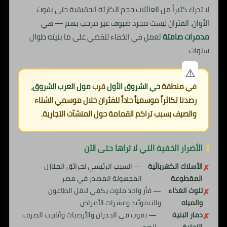
لا تدرك كثيراً من العائلات حجم الكارثة الحقيقية حتى يفوت
الأوان. الفئران ليست مجرد ضيوف غير مرحب بهم — هي
مدمرات صامتة
تعمل في الخفاء لتقضي على ما بنيته طوال
سنوات.
في منطقة
حي الشروق الأول
قرب
مول العرب الشروق
،
رصدنا تكاثراً موسمياً حاداً للفئران خلال موسمي الشتاء
والصيف بسبب تراكم القمامة حول المنشآت التجارية.
الأضرار الخفية التي لا تراها حتى الآن
الأسلاك الكهربائية
— السبب الرئيسي لحرائق المنازل
المقطوعة
المجهولة المصدر في مصر
تلوث الغذاء
— فأر واحد ملوث يكفي لنقل الطاعون
والمياه
والتيفوئيد وعشرات الأمراض
دمار البنية
— ثقوب في الجدران والأرضيات وأنابيب الصرف
التحتية
الصحي