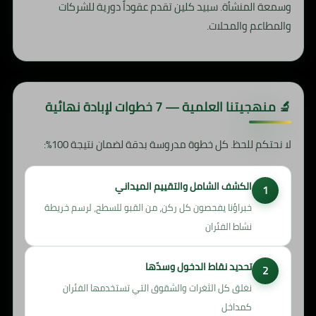
وسمعة المنشأة. سبيد كلين تقدم عقوداً دورية للشركات
والمطاعم والمحلات.
🔬 منهجيتنا العلمية — 7 خطوات لإبادة نهائية
لا نحتكم للحظ. كل خطوة مدروسة بدقة لضمان نتيجة 100%:
الكشف الشامل والتقييم الميداني
خبراؤنا يفحصون كل ركن، من القبو للسطح، لرسم خريطة
نشاط الفئران
تحديد نقاط الدخول وسدّها
نغلق كل الثغرات والشقوق التي تستخدمها الفئران
كمداخل