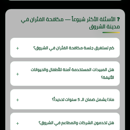
❓ الأسئلة الأكثر شيوعاً — مكافحة الفئران في
مدينة الشروق
كم تستغرق جلسة مكافحة الفئران في الشروق؟
تتراوح مدة الجلسة بين ساعتين وأربع ساعات حسب حجم
المكان وشدة الإصابة. نحرص على الانتهاء في أسرع وقت
هل المبيدات المستخدمة آمنة للأطفال والحيوانات
مع الحفاظ على أعلى جودة.
الأليفة؟
نعم تماماً. نستخدم فقط المبيدات المرخصة من وزارة الصحة
المصرية والمعتمدة أوروبياً. يُنصح فقط بالابتعاد عن المنزل
ماذا يشمل ضمان الـ 5 سنوات تحديداً؟
لمدة ساعتين بعد الرش ثم التهوية الجيدة.
الضمان يشمل إعادة الخدمة مجاناً في حال عودة الفئران
خلال فترة الضمان، مع زيارات متابعة دورية وتقارير مكتوبة.
هل تخدمون الشركات والمطاعم في الشروق؟
هو عقد قانوني موثق وليس مجرد وعد.