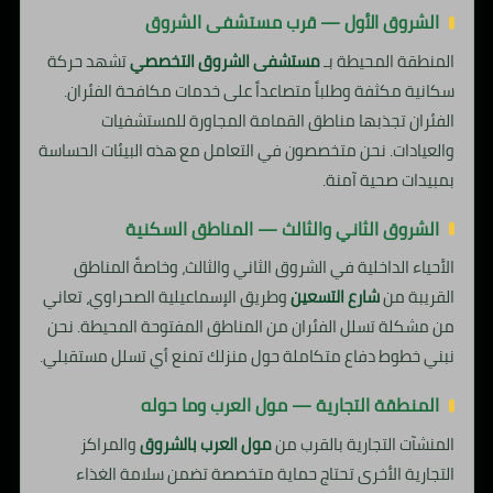
الشروق الأول — قرب مستشفى الشروق
المنطقة المحيطة بـ
مستشفى الشروق التخصصي
تشهد حركة
سكانية مكثفة وطلباً متصاعداً على خدمات مكافحة الفئران.
الفئران تجذبها مناطق القمامة المجاورة للمستشفيات
والعيادات. نحن متخصصون في التعامل مع هذه البيئات الحساسة
بمبيدات صحية آمنة.
الشروق الثاني والثالث — المناطق السكنية
الأحياء الداخلية في الشروق الثاني والثالث، وخاصةً المناطق
القريبة من
شارع التسعين
وطريق الإسماعيلية الصحراوي، تعاني
من مشكلة تسلل الفئران من المناطق المفتوحة المحيطة. نحن
نبني خطوط دفاع متكاملة حول منزلك تمنع أي تسلل مستقبلي.
المنطقة التجارية — مول العرب وما حوله
المنشآت التجارية بالقرب من
مول العرب بالشروق
والمراكز
التجارية الأخرى تحتاج حماية متخصصة تضمن سلامة الغذاء