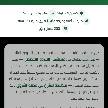
⚡
🛡️
ضمان 5 سنوات
استجابة خلال ساعة
👨‍🔬
🔬
مبيدات آمنة ومرخصة
فريق خبرة +15 سنة
💯
+200 عميل راضٍ
في صباح أحد الأيام، استيقظت أم أحمد في حي الشروق الثالث
— على بُعد خطوات من
مستشفى الشروق التخصصي
— لتجد
أن الفئران قد نخرت في كيس الدقيق وتركت آثارها في المطبخ
بأكمله. لم تكن المشكلة جديدة؛ كانت تسمع حفيفاً خلف الجدران
منذ أسابيع، لكنها تجاهلته حتى جاء اليوم الذي لا يُنسى. قصة أم
أحمد ليست استثناء —
مكافحة الفئران في مدينة الشروق
باتت
ضرورة يومية يواجهها الآلاف من السكان في هذه المدينة
العمرانية المتنامية.