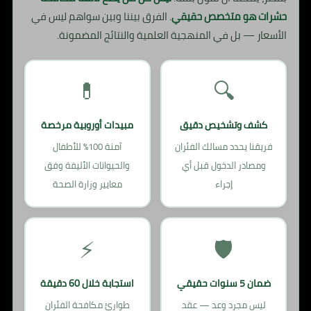
حشرات هو متخصص حقيقي
. الفرق بيننا وبين سواهم ليس في
الأسعار — بل في المنهجية العلمية والنتائج المضمونة.
💊
🔍
كشف وتشخيص دقيق
مبيدات أوروبية مرخصة
فريقنا يحدد مسالك الفئران
آمنة 100% للأطفال
ومصادر الدخول قبل أي
والحيوانات الأليفة وفق
إجراء
معايير وزارة الصحة
⚡
🛡️
ضمان 5 سنوات حقيقي
استجابة خلال 60 دقيقة
ليس مجرد وعد — عقد
طوارئ مكافحة الفئران