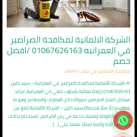
العمرانيه
01067626163
/
افضل
خصم
الشركة الالمانية لمكافحة الصراصير
في العمرانيه 01067626163 /افضل
خصم
مكافحة الصراصير في مصر
/
admin
🧼 الشركة الألمانية لمكافحة الصراصير في العمرانية – سبيد كلين
01067626163 | إبادة نهائية بأسلوب علمي في العمرانية، تتزايد
مشاكل انتشار الصراصير خصوصًا داخل العمارات والمطاعم، وهو ما
يتطلب تدخلًا فنيًا متخصصًا.سبيد كلين – الشركة الألمانية تضع بين
يديك خبرة طويلة وتقنيات حديثة في رش الصراصير، باستخدام بخاخات
قوية بلا رائحة وآمنة تمامًا. نعتمد على […]