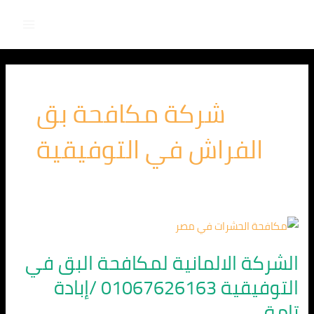
Main
خطي
لى
Menu
لمحتوى
شركة مكافحة بق
الفراش في التوفيقية
الشركة
الالمانية
الشركة الالمانية لمكافحة البق في
لمكافحة
التوفيقية 01067626163 /إبادة
البق
في
تامة