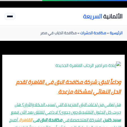
خطي
اكتب
اسم*
Email*
الموقع
لى
هنا...
الألمانية
السريعة
لمحتوى
الرئيسية
»
مكافحة الحشرات
»
مكافحة الذباب في مصر
وداعاً للبق: شركة مكافحة البق فى القاهرة تقدم
الحل النهائي لمشكلة مزعجة
هل تعاني من لدغات البق المزعجة التي تسبب الحكة والأرق؟ هل
جربت كل الحلول التقليدية دون جدوى؟ لا داعي للقلق بعد الآن، فمع
سبيد كلين
، الشركة المتخصصة في
مكافحة البق فى
القاهرة
، أصبح