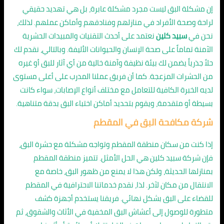
إن مشكلة البق ليست مجرد مشكلة عابرة، بل هي تهديد حقيقي
لراحة وصحة الأفراد في منازلهم وفنادقهم وأماكن عملهم. لذلك،
نحن في
سبيد كلين
نعتمد على أحدث التقنيات والمبيدات الحشرية
الآمنة تماماً على صحة الإنسان والحيوانات الأليفة. وبالتالي، نقدم لك
حلاً جذرياً يضمن لك بيئة نظيفة وآمنة خالية من أي آثار للبق أو غيره
من الحشرات المزعجة. كما أن فريق عملنا المدرب على أعلى مستوى
لديه الخبرة الكافية للتعامل مع مختلف أنواع الإصابات، سواء كانت
بسيطة أو متقدمة، ويقوم بتحديد أماكن اختباء البق بدقة متناهية.
شركة مكافحة البق في المقطم
إذا كنت من سكان منطقة المقطم وتواجه مشكلة مع حشرة البق،
فإن شركة سبيد كلين هي الحل الأمثل. تتميز منطقة المقطم
بمنازلها الحديثة، ولكن هذا لا يمنع من ظهور البق، خاصة مع
الانتقال من مكان لآخر. لذا، نقدم خدماتنا الاحترافية في المقطم
للقضاء على البق بشكل نهائي. فريقنا يستخدم أجهزة كشف
متطورة للوصول إلى أعشاش البق المخفية في الأثاث والشقوق، ثم