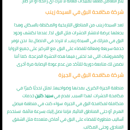
يتم التعامل معها بمبيدات فعالة لا تترك أي رائحة أو أثر ضار.
شركة مكافحة البق في السيدة زينب
تعد السيدة زينب من المناطق التاريخية والمكتظة بالسكان، وهذا
يجعلها عرضة لانتشار الحشرات مثل البق. لذا، عندما تكتشف وجود
البق في منزلك في السيدة زينب، لا تتردد في الاتصال بنا. نحن نوفر
خدمة سريعة وفعالة للقضاء على البق، مع التركيز على جميع الزوايا
والمفروشات التي قد تختبئ فيها هذه الحشرة المزعجة. كما أننا
نضمن لك متابعة دورية للتأكد من عدم عودة الإصابة مرة أخرى.
شركة مكافحة البق في الجيزة
منطقة الجيزة الكبرى، بمدنها وضواحيها، تمثل تحديًا كبيرًا في
مكافحة الحشرات. لهذا السبب، نقدم في
سبيد كلين
خدمات
متكاملة لمكافحة البق في الجيزة. سواء كنت في منطقة فيصل،
الهرم، أو حتى المناطق النائية، فإننا نصل إليك بسرعة فائقة. نستخدم
أساليب متطورة للقضاء على البق في أماكن متعددة مثل الشقق،
الفنادق، وحتى المكاتب.