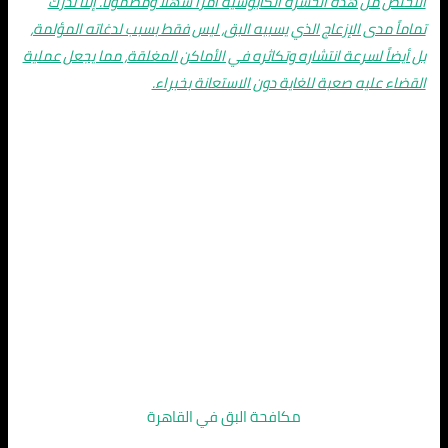
التخلص من هذه الحشرة الكابوسية أمراً سهلاً ومضموناً. إننا ندرك
تماماً مدى الإزعاج الذي يسببه البق، ليس فقط بسبب لدغاته المؤلمة،
بل أيضاً لسرعة انتشاره وتكاثره في الأماكن المغلقة، مما يجعل عملية
القضاء عليه صعبة للغاية دون الاستعانة بخبراء.
مكافحة البق في القاهرة