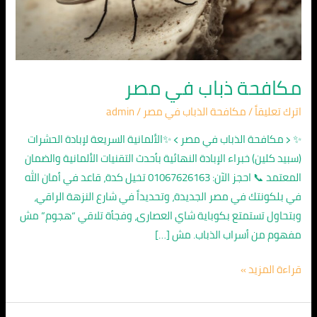
مكافحة ذباب في مصر
اترك تعليقاً
/
مكافحة الذباب في مصر
/
admin
✨ ﴿ مكافحة الذباب في مصر ﴾ ✨الألمانية السريعة لإبادة الحشرات
(سبيد كلين) خبراء الإبادة النهائية بأحدث التقنيات الألمانية والضمان
المعتمد 📞 احجز الآن: 01067626163 تخيل كدة، قاعد في أمان الله
في بلكونتك في مصر الجديدة، وتحديداً في شارع النزهة الراقي،
وبتحاول تستمتع بكوباية شاي العصارى، وفجأة تلاقي “هجوم” مش
مفهوم من أسراب الذباب. مش […]
قراءة المزيد »