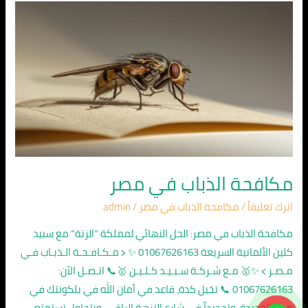
مكافحة
الذباب
في
مصر
مكافحة الذباب في مصر
اترك تعليقاً
/
مكافحة الذباب في مصر
/
admin
مكافحة الذباب في مصر: الحل النهائي لمملكة “الزنة” مع سبيد
كلين الألمانية السريعة 01067626163 ✨ ﴿ مـكـافـحـة الـذبـاب فـي
مـصـر ﴾ ✨🥇 مـع شـركـة سـبـيـد كـلـيـن 🥇📞 اتـصـل الآن:
01067626163 📞 تخيل كدة، قاعد في أمان الله في بلكونتك في
مصر الجديدة، وتحديداً في شارع النزهة الراقي، وبتحاول تستمتع