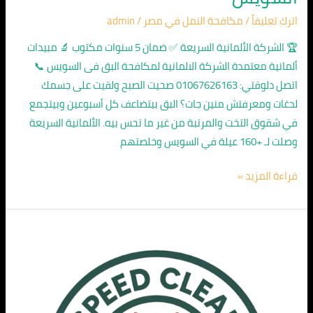
اترك تعليقاً
/
مكافحة النمل في مصر
/
admin
🏆 الشركة الألمانية السريعة ✅ ضمان 5 سنوات مكتوب 🔬 مبيدات
ألمانية معتمدة الشركة الالمانية لمكافحة البق فى السويس 📞
اتصل دلوقتي: 01067626163 صحيت الصبح ولقيت على جسمك
لدغات ومعرفتش منين جات؟ البق بيتضاعف كل أسبوعين وبيتجمع
في شقوق التخت والمرتبة من غير ما تحس بيه. الألمانية السريعة
وصلت لـ +160 عيلة في السويس وخلصتهم
قراءة المزيد »
الشركة
الالمانية
لمكافحة
الفئران
في