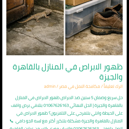
ظهور الابراص في المنازل بالقاهرة
والجيزة
اترك تعليقاً
/
مكافحة النمل في مصر
/
admin
حل سريع وضمان 5 سنين ضد الابراص ظهور الابراص في المنازل
بالقاهرة والجيزة | الحل النهائي 01067626163 بتلاقي برص واقف
على الحيطة وانتي بتتفرجي على التلفزيون؟ ظهور الابراص في
المنازل بالقاهرة والجيزة مشكلة بتتكرر أكتر مع لسه الجو دافي. 📞
اتصل دلوقتي 01067626163 واتساب فوري كتير من عيلات القاهرة