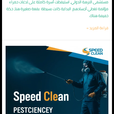
مستشفى النزهة الدولي، استيقظت أسرة كاملة على لدغات حمراء
مؤلمة تغطي أجسادهم. البداية كانت بسيطة: بقعة صغيرة هنا، حكة
خفيفة هناك.
قراءة المزيد »
مكافحة
النحل
في
القاهرة
والجيزة
|
سبيد
كلين:
حلول
فورية