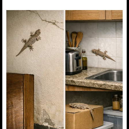
ظهور
الابراص
في
المنازل
بالقاهرة
والجيزة