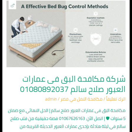
شركة
مكافحة
البق
فى
عمارات
العبور
صلاح
سالم
01080892037
شركة مكافحة البق فى عمارات
العبور صلاح سالم 01080892037
اترك تعليقاً
/
مكافحة النمل في مصر
/
admin
مكافحة البق فى عمارات العبور صلاح سالم | الحل النهائي مع ضمان
5 سنوات 🛡️ | اتصل الآن: 01067626163 قصة حقيقية من قلب صلاح
سالم في ليلة هادئة بإحدى عمارات العبور الحديثة القريبة من