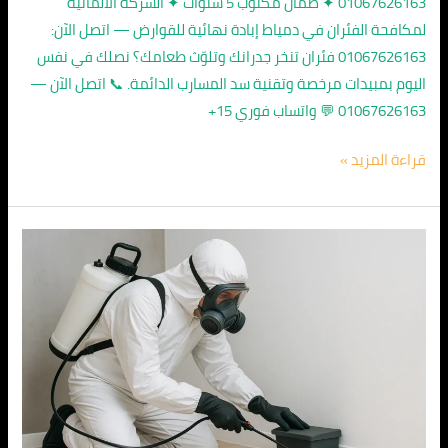
01067626163 ✦ ضمان مكتوب 5 سنوات ✦ الشركة الالمانية
لمكافحة الفئران في دمياط إبادة نهائية للقوارض — اتصل الآن:
01067626163 فئران تنخر جدرانك وتلوّث طعامك؟ نصلك في نفس
اليوم بمبيدات مرخصة وتقنية سد المسارب الدائمة. 📞 اتصل الآن —
01067626163 💬 واتساب فوري 15+
قراءة المزيد »
الشركة
الألمانية
لمكافحة
الفئران
في
العبور