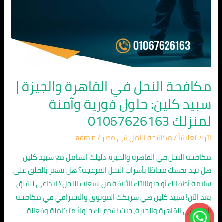
وآمنة
لمنزلك
01067626163
مكافحة النحل في القاهرة والجيزة |
سبيد كلين: حلول فورية وآمنة
لمنزلك 01067626163
اترك تعليقاً
/
مكافحة النمل في مصر
/
admin
مكافحة النحل في القاهرة والجيزة: دليلك الشامل مع سبيد كلين
هل تجد نفسك محاطًا بأسراب النحل المزعجة؟ هل تشعر بالقلق على
سلامة أطفالك أو حيواناتك الأليفة من لسعات النحل؟ لا داعي للقلق
بعد الآن! سبيد كلين هي شريكك الموثوق والاحترافي في مكافحة
النحل في القاهرة والجيزة، حيث نقدم لك حلولاً متكاملة وفعالة