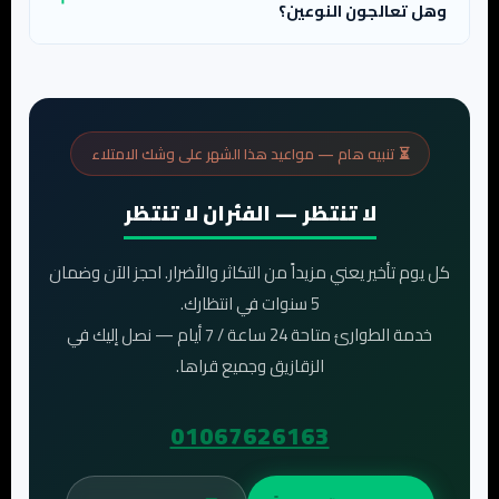
وهل تعالجون النوعين؟
⏳ تنبيه هام — مواعيد هذا الشهر على وشك الامتلاء
لا تنتظر — الفئران لا تنتظر
كل يوم تأخير يعني مزيداً من التكاثر والأضرار. احجز الآن وضمان
5 سنوات في انتظارك.
خدمة الطوارئ متاحة 24 ساعة / 7 أيام — نصل إليك في
الزقازيق وجميع قراها.
01067626163