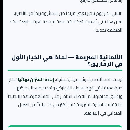
إلا تدخل متخصص سريع.
بالتالي، كل يوم تأخير يعني مزيداً من التكاثر ومزيداً من الأضرار.
ومن هنا تأتي أهمية شركة متخصصة مرخصة تعرف طبيعة هذه
المنطقة تحديداً.
الألمانية السريعة — لماذا هي الخيار الأول
في الزقازيق؟
ليست المسألة مجرد رش مبيد وتمشية.
إبادة الفئران نهائياً
تحتاج
خبرة عميقة في فهم سلوك القوارض، وتحديد مسالك حركتها،
وإغلاق مداخلها، ثم القضاء الكامل على المستعمرة. هذا بالضبط
ما تتقنه الألمانية السريعة خلال أكثر من 15 عاماً من العمل
الميداني في الشرقية.