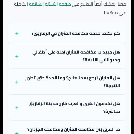
معنا. يمكنك أيضاً الاطلاع على
صفحة الأسئلة الشائعة
الكاملة
على موقعنا.
كم تكلف خدمة مكافحة الفئران في الزقازيق؟
هل مبيدات مكافحة الفئران آمنة على أطفالي
وحيواناتي الأليفة؟
هل الفئران ترجع بعد العلاج؟ وما المدة حتى تظهر
النتيجة؟
هل تخدمون القرى والعزب خارج مدينة الزقازيق
مباشرةً؟
ما الفرق بين مكافحة الفئران ومكافحة الجرذان؟