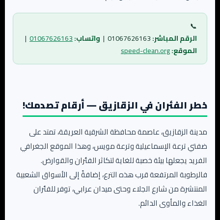
📞
الرقم المباشر:
01067626163 |
واتساب:
01067626163
|
الموقع:
speed-clean.org
خطر الفئران في الزقازيق — أرقام تصدمك!
مدينة الزقازيق، عاصمة محافظة الشرقية العريقة، تمتد على
ضفتي ترعة الإسماعيلية وترعة مويس، وهذا الموقع الجغرافي
الفريد يجعلها بيئة خصبة للغاية لتكاثر الفئران والقوارض.
فالرطوبة المرتفعة قرب هذه الترع، إضافةً إلى الأسواق الشعبية
المنتشرة من شارع الجلاء وحتى ميدان عرابي، توفر للفئران
الغذاء والمأوى الدائم.