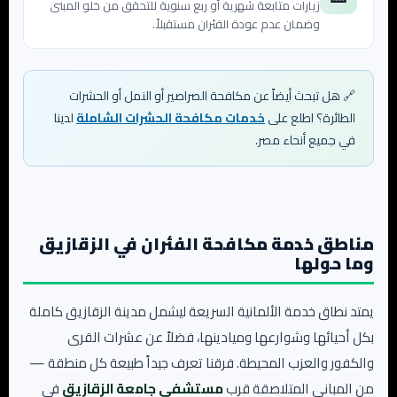
زيارات متابعة شهرية أو ربع سنوية للتحقق من خلو المبنى
وضمان عدم عودة الفئران مستقبلاً.
🔗 هل تبحث أيضاً عن مكافحة الصراصير أو النمل أو الحشرات
الطائرة؟ اطلع على
خدمات مكافحة الحشرات الشاملة
لدينا
في جميع أنحاء مصر.
مناطق خدمة مكافحة الفئران في الزقازيق
وما حولها
يمتد نطاق خدمة الألمانية السريعة ليشمل مدينة الزقازيق كاملة
بكل أحيائها وشوارعها وميادينها، فضلاً عن عشرات القرى
والكفور والعزب المحيطة. فرقنا تعرف جيداً طبيعة كل منطقة —
من المباني المتلاصقة قرب
مستشفى جامعة الزقازيق
في