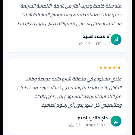
منذ سنة كاملة وجربت أكثر من شركة. الألمانية السريعة
جت وعملت معاينة دقيقة، وبعد يومين المشكلة اتحلت
بالكامل. الضمان الكتابي 5 سنوات ده اللي فرق معايا جداً.
أم محمد السيد
أم
حي الزهور — الزقازيق
★★★★★
عندي مستودع في منطقة شارع طلبة عويضة وكانت
الفئران بتخرب البضاعة وبتجيب لي خسائر كبيرة. بعد تعاملي
مع الألمانية السريعة المستودع بقى آمن 100%
ومتابعينني كل شهر بدون أي رسوم إضافية.
الحاج خالد إبراهيم
حج
شارع طلبة عويضة — الزقازيق