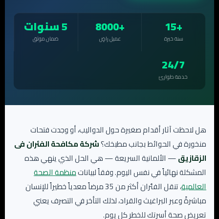
+15
+8000
5 سنوات
سنة خبرة
عميل راضٍ
ضمان موثق
24/7
خدمة طوارئ
هل لاحظت آثار أقدام صغيرة حول الدواليب، أو وجدت فتحات
منخورة في الحوائط بجانب مطبخك؟
شركة مكافحة الفئران فى
الزقازيق
— الألمانية السريعة — هي الحل الذي ينهي هذه
المشكلة نهائياً في نفس اليوم. وفقاً لبيانات
منظمة الصحة
العالمية
، تنقل الفئران أكثر من 35 مرضاً معدياً خطيراً للإنسان
مباشرةً وعبر البراغيث والقراد، لذلك التأخر في التصرف يعني
تعريض صحة أسرتك للخطر كل يوم.