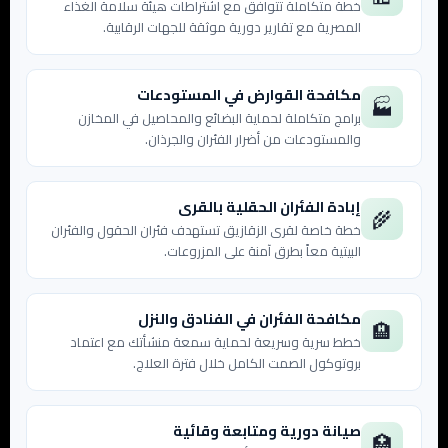
خطة متكاملة تتوافق مع اشتراطات هيئة سلامة الغذاء
المصرية مع تقارير دورية موثقة للجهات الرقابية.
مكافحة القوارض في المستودعات
🏭
برامج متكاملة لحماية البضائع والمحاصيل في المخازن
والمستودعات من أضرار الفئران والجرذان.
إبادة الفئران الحقلية بالقرى
🌾
خطة خاصة لقرى الزقازيق تستهدف فئران الحقول والفئران
البيتية معاً بطرق آمنة على المزروعات.
مكافحة الفئران في الفنادق والنزل
🏨
خطط سرية وسريعة لحماية سمعة منشأتك مع اعتماد
بروتوكول الصمت الكامل خلال فترة العلاج.
صيانة دورية ومتابعة وقائية
🏥