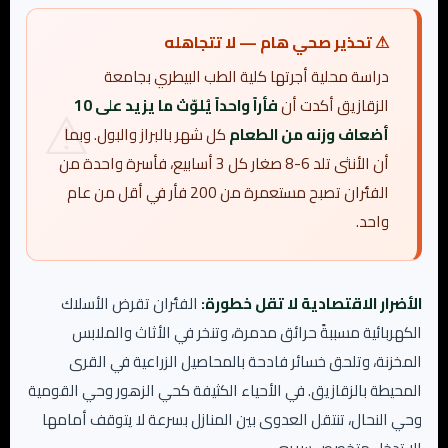
⚠ تحذير صحي هام — لا تتجاهله
دراسة محلية أجرتها كلية الطب البيطري بجامعة
الزقازيق أكدت أن
فأراً واحداً يُلوّث ما يزيد على 10
أضعاف وزنه من الطعام
كل شهر بالبراز والبول. وبما
أن الأنثى تلد 6-8 صغار كل 3 أسابيع، فأسرة واحدة من
الفئران تصبح مستعمرة من 200 فأر في أقل من عام
واحد.
الأضرار الاقتصادية لا تقل خطورة:
الفئران تقرض الأسلاك
الكهربائية مسببةً حرائق مدمرة، وتنخر في الأثاث والملابس
المخزنة، وتلحق خسائر فادحة بالمحاصيل الزراعية في القرى
المحيطة بالزقازيق. في الأحياء الكثيفة كحي الزهور وحي القومية
وحي النحال، تنتقل العدوى بين المنازل بسرعة لا يتوقف أمامها