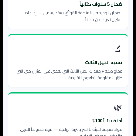
ضمان 5 سنوات كتابياً
الضمان الوحيد في المنطقة المُوثَّق بعقد رسمي — إذا عادت
الفئران نعود نحن مجاناً.
🔬
تقنية الجيل الثالث
فخاخ ذكية + مبيدات الجيل الثالث التي تقضي على الفئران حتى التي
طوّرت مقاومة للطعوم التقليدية.
🌿
آمنة بيئياً 100%
مواد صديقة للبيئة لا تضر بالتربة الزراعية — مهم خصوصاً للقرى