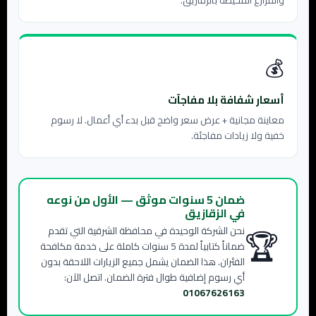
والمزارع المحيطة بالزقازيق.
💰
أسعار شفافة بلا مفاجآت
معاينة مجانية + عرض سعر واضح قبل بدء أي أعمال. لا رسوم
خفية ولا زيادات مفاجئة.
ضمان 5 سنوات موثق — الأول من نوعه
في الزقازيق
🏆
نحن الشركة الوحيدة في محافظة الشرقية التي تقدم
ضماناً كتابياً لمدة 5 سنوات كاملة على خدمة مكافحة
الفئران. هذا الضمان يشمل جميع الزيارات اللاحقة بدون
أي رسوم إضافية طوال فترة الضمان. اتصل الآن:
01067626163