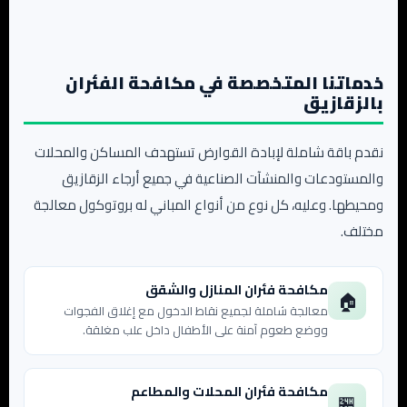
خدماتنا المتخصصة في مكافحة الفئران
بالزقازيق
نقدم باقة شاملة لإبادة القوارض تستهدف المساكن والمحلات
والمستودعات والمنشآت الصناعية في جميع أرجاء الزقازيق
ومحيطها. وعليه، كل نوع من أنواع المباني له بروتوكول معالجة
مختلف.
مكافحة فئران المنازل والشقق
🏠
معالجة شاملة لجميع نقاط الدخول مع إغلاق الفجوات
ووضع طعوم آمنة على الأطفال داخل علب مغلقة.
مكافحة فئران المحلات والمطاعم
🏪