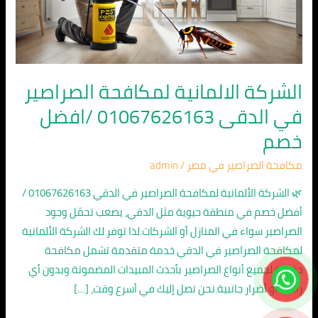
الدقى
01067626163
/
افضل
خصم
الشركة الالمانية لمكافحة الصراصير
في الدقى 01067626163 /افضل
خصم
مكافحة الصراصير في مصر
/
admin
🌿 الشركة الألمانية لمكافحة الصراصير في الدقي 01067626163 /
أفضل خصم في منطقة حيوية مثل الدقي، يصعب تحمّل وجود
الصراصير سواء في المنازل أو الشركات.لذا توفر لك الشركة الألمانية
لمكافحة الصراصير في الدقي خدمة متقدمة تشمل مكافحة
دقيقة لجميع أنواع الصراصير بأحدث المبيدات المضمونة وبدون أي
رائحة أو أضرار جانبية.نحن نصل إليك في أسرع وقت، […]