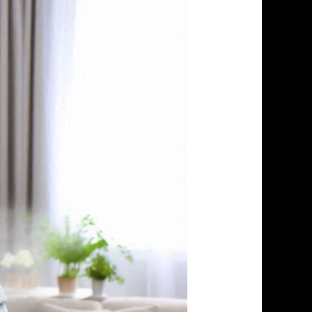
البق
في
الابراهيميه
01067626163
/
إبادة
تامة