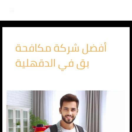
Main
خطي
لى
Menu
لمحتوى
أفضل شركة مكافحة
بق في الدقهلية
الشركة
الالمانية
لمكافحة
البق
في