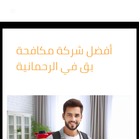
Main
خطي
لى
Menu
لمحتوى
أفضل شركة مكافحة
بق في الرحمانية
الشركة
الالمانية
لمكافحة
البق
في