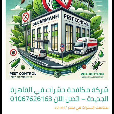
في
القاهرة
الجديدة
–
اتصل
الآن
01067626163
شركة مكافحة حشرات في القاهرة
الجديدة – اتصل الآن 01067626163
مكافحة الحشرات في مصر
/
admin