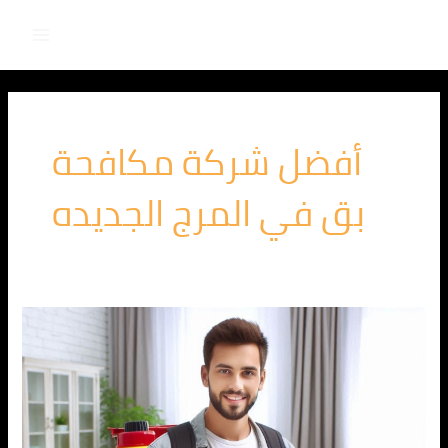
Main
خطي
لى
Menu
لمحتوى
أفضل شركة مكافحة
بق في المرج الجديده
الشركة
الالمانية
لمكافحة
البق
في