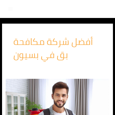
Main
خطي
لى
Menu
لمحتوى
أفضل شركة مكافحة
بق في بسيون
الشركة
الالمانية
لمكافحة
البق
في