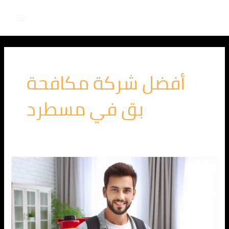
Main
خطي
لى
Menu
لمحتوى
أفضل شركة مكافحة
بق في مسطرد
الشركة
الالمانية
لمكافحة
البق
في