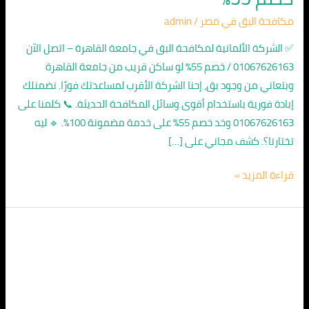
جامعة
مكافحة البق في مصر
/
admin
القاهرة
01067626163
✅ الشركة الألمانية لمكافحة البق في جامعة القاهرة – اتصل الآن
/
01067626163 / خصم 55% لو ساكن قريب من جامعة القاهرة
خصم
وبتعاني من وجود بق، إحنا الشركة الأقرب لمساعدتك فورًا. نضمنلك
55%
إبادة فورية باستخدام أقوى وسائل المكافحة الحديثة. 📞 كلمنا على
01067626163 وخد خصم 55% على خدمة مضمونة 100%. 🔹 ليه
تختارنا؟. كشف مجاني على […]
قراءة المزيد »
الشركة
الالمانية
لمكافحة
البق
في