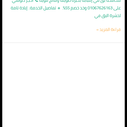
مكافحة بق في إمبابة بخبرة طويلة ونتائج قوية.📞 احجز دلوقتي
على 01067626163 وخد خصم 55%. 🔹 تفاصيل الخدمة:. إبادة تامة
لحشرة البق في
قراءة المزيد »
الشركة
الالمانية
لمكافحة
البق
في
جمال
عبد
الناصر
01067626163
/