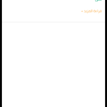
قراءة المزيد »
الشركة
الالمانية
لمكافحة
البق
في
العتبة
01067626163
/
خصم
55%