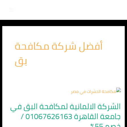
Main
خطي
لى
Menu
لمحتوى
أفضل شركة مكافحة
بق
الشركة
الالمانية
الشركة الالمانية لمكافحة البق في
لمكافحة
جامعة القاهرة 01067626163 /
البق
في
خصم 55%