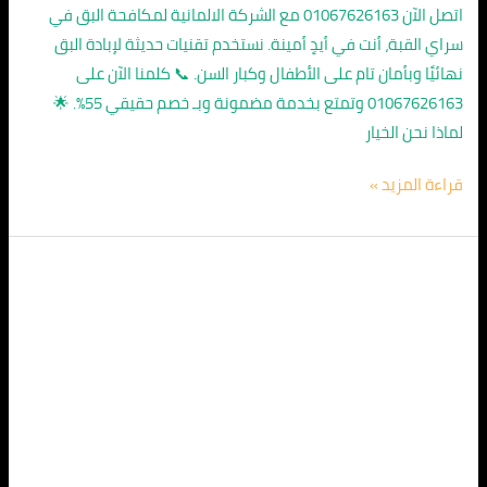
اتصل الآن 01067626163 مع الشركة الالمانية لمكافحة البق في
سراي القبة، أنت في أيدٍ أمينة. نستخدم تقنيات حديثة لإبادة البق
نهائيًا وبأمان تام على الأطفال وكبار السن. 📞 كلمنا الآن على
01067626163 وتمتع بخدمة مضمونة وبـ خصم حقيقي 55%. 🌟
لماذا نحن الخيار
قراءة المزيد »
الشركة
الالمانية
لمكافحة
البق
في
منشية
الصدر
01067626163