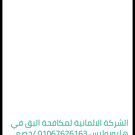
الالمانية
لمكافحة
البق
في
هليوبوليس
01067626163
/
خصم
55%
الشركة الالمانية لمكافحة البق في
هليوبوليس 01067626163 /خصم