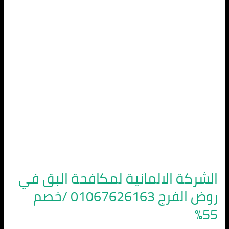
البق
في
روض
الفرج
01067626163
/
خصم
55%
الشركة الالمانية لمكافحة البق في
روض الفرج 01067626163 /خصم
55%