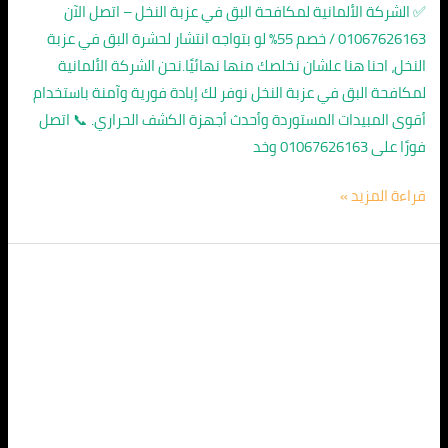
✅ الشركة الألمانية لمكافحة البق في عزبة النخل – اتصل الآن
01067626163 / خصم 55% لو بتواجه انتشار لحشرة البق في عزبة
النخل، احنا هنا علشان نخلصك منها نهائيًا.نحن الشركة الألمانية
لمكافحة البق في عزبة النخل نوفر لك إبادة فورية وآمنة باستخدام
أقوى المبيدات المستوردة وأحدث أجهزة الكشف الحراري. 📞 اتصل
فورًا على 01067626163 وخد
قراءة المزيد »
الشركة
الالمانية
لمكافحة
البق
في
امبابه
01067626163