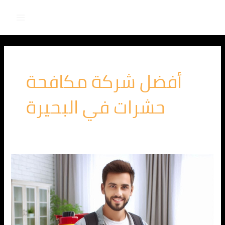
Main
خطي
لى
Menu
لمحتوى
أفضل شركة مكافحة
حشرات في البحيرة
الشركة
الالمانية
لمكافحة
البق
في