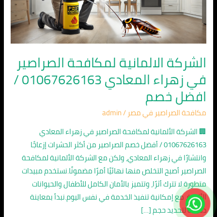
زهراء
المعادي
01067626163
/
افضل
الشركة الالمانية لمكافحة الصراصير
خصم
في زهراء المعادي 01067626163 /
افضل خصم
مكافحة الصراصير في مصر
/
admin
🏢 الشركة الألمانية لمكافحة الصراصير في زهراء المعادي
01067626163 / أفضل خصم الصراصير من أكثر الحشرات إزعاجًا
وانتشارًا في زهراء المعادي، ولكن مع الشركة الألمانية لمكافحة
الصراصير أصبح التخلص منها نهائيًا أمرًا مضمونًا.نستخدم مبيدات
متطورة لا تترك أثرًا، وتتميز بالأمان الكامل للأطفال والحيوانات
الأليفة، مع إمكانية تنفيذ الخدمة في نفس اليوم.نبدأ بمعاينة
دقيقة لتحديد حجم […]