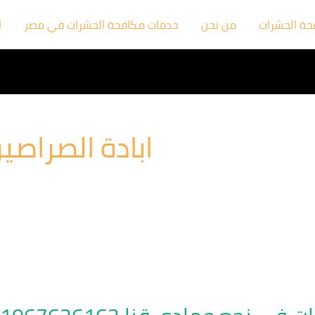
فحة الحشرات
من نحن
خدمات مكافحة الحشرات في مصر
ا
ابادة الصراصي