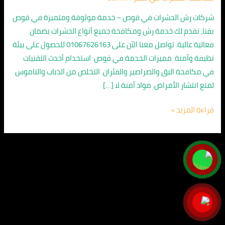
قوص
قنا
شركات رش الحشرات في قوص – خدمة موثوقة ومتميزة في قوص
01067626163
بقنا، نقدم لك خدمة رش ومكافحة جميع أنواع الحشرات بضمان
/
فعالية عالية. تواصل معنا الآن على 01067626163 للحصول على بيئة
خدمة
نظيفة وآمنة. مميزات الخدمة في قوص: استخدام أحدث التقنيات
مضمونة
في مكافحة البق والصراصير والفئران. التخلص من الذباب والناموس
لمنع انتشار الأمراض. مواد آمنة لا […]
قراءة المزيد »