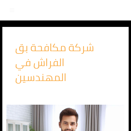
Main
خطي
لى
Menu
لمحتوى
شركة مكافحة بق
الفراش في
المهندسين
الشركة
الالمانية
لمكافحة