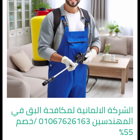
البق
في
المهندسين
01067626163
/
خصم
55%
الشركة الالمانية لمكافحة البق في
المهندسين 01067626163 /خصم
55%