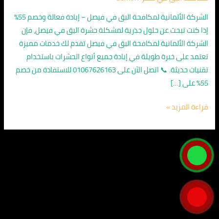
فيصل
01067626163
الشركة الألمانية لمكافحة البق في فيصل – إبادة فعالة وخصم 55%
/
إذا كنت تبحث عن حلول جذرية لمشكلة حشرة البق في فيصل، فإن
خصم
الشركة الألمانية لمكافحة البق في فيصل تقدم لك خدمات مميزة
55%
تعتمد على خبرة طويلة في إبادة جميع أنواع الحشرات باستخدام
تقنيات حديثة. 📞 اتصل الآن على 01067626163 للاستفادة من خصم
55% على […]
قراءة المزيد »