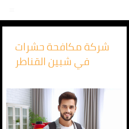
Main
خطي
لى
Menu
لمحتوى
شركة مكافحة حشرات
في شبين القناطر
الشركة
الالمانية
لمكافحة
البق
في