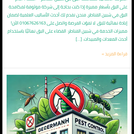
على البق بأسعار مميزة إذا كنت بحاجة إلى شركة موثوقة لمكافحة
البق في شبين القناطر، فنحن نقدم لك أحدث الأساليب العلمية لضمان
إبادة نهائية للبق. لا تفوّت الفرصة واتصل على 01067626163 الآن!
مميزات الخدمة في شبين القناطر: القضاء على البق نهائيًا باستخدام
أحدث المعدات والمبيدات. […]
قراءة المزيد »
شركة
مكافحة
حشرات
في
شبين
القناطر
–