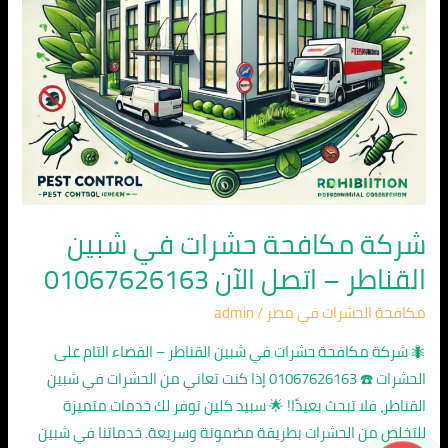
اتصل
الآن
01067626163
شركة مكافحة حشرات في شبين
القناطر – اتصل الآن 01067626163
مكافحة الحشرات في مصر
/
admin
🐜 شركة مكافحة حشرات في شبين القناطر – القضاء التام على
الحشرات ☎️ 01067626163 إذا كنت تعاني من الحشرات في شبين
القناطر، فلا تبحث بعيدًا! 🌟 سبيد كلين توفر لك خدمات متميزة
للتخلص من الحشرات بطريقة مضمونة وسريعة. خدماتنا في شبين