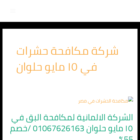
Main
خطي
لى
Menu
لمحتوى
شركة مكافحة حشرات
في ١٥ مايو حلوان
الشركة
الالمانية
الشركة الالمانية لمكافحة البق في
لمكافحة
١٥ مايو حلوان 01067626163 /خصم
البق
في
55%