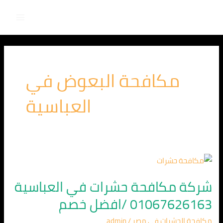
Main
خطي
لى
Menu
لمحتوى
مكافحة البعوض في
العباسية
شركة
مكافحة
شركة مكافحة حشرات في العباسية
حشرات
01067626163 /افضل خصم
في
العباسية
مكافحة الحشرات في مصر
/
admin