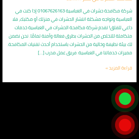
01067626163
/
شركة مكافحة حشرات في العباسية 01067626163 إذا كنت في
افضل
العباسية وتواجه مشكلة انتشار الحشرات في منزلك أو مكتبك، فلا
خصم
داعي للقلق! تقدم شركة مكافحة الحشرات في العباسية خدمات
متكاملة للتخلص من الحشرات بطرق فعالة وآمنة تمامًا. نحن نضمن
لك بيئة نظيفة وخالية من الحشرات باستخدام أحدث تقنيات المكافحة.
مميزات خدماتنا في العباسية: فريق عمل مدرب […]
قراءة المزيد »