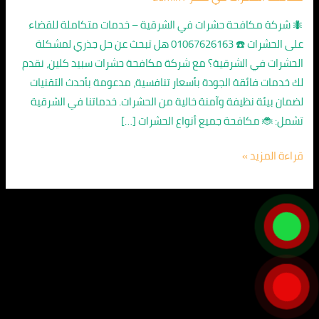
–
اتصل
🐜 شركة مكافحة حشرات في الشرقية – خدمات متكاملة للقضاء
الآن
على الحشرات ☎️ 01067626163 هل تبحث عن حل جذري لمشكلة
01067626163
الحشرات في الشرقية؟ مع شركة مكافحة حشرات سبيد كلين، نقدم
لك خدمات فائقة الجودة بأسعار تنافسية، مدعومة بأحدث التقنيات
لضمان بيئة نظيفة وآمنة خالية من الحشرات. خدماتنا في الشرقية
تشمل: 🐞 مكافحة جميع أنواع الحشرات […]
قراءة المزيد »