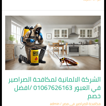
الشركة
الالمانية
لمكافحة
الصراصير
في
العبور
01067626163
/
افضل
خصم
الشركة الالمانية لمكافحة الصراصير
في العبور 01067626163 /افضل
خصم
مكافحة الصراصير في مصر
/
admin