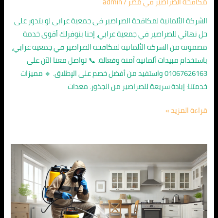
مكافحة الصراصير في مصر
/
admin
الشركة الألمانية لمكافحة الصراصير في جمعية عرابي لو بتدور على
حل نهائي للصراصير في جمعية عرابي، إحنا بنوفرلك أقوى خدمة
مضمونة من الشركة الألمانية لمكافحة الصراصير في جمعية عرابي،
باستخدام مبيدات ألمانية آمنة وفعالة. 📞 تواصل معنا الآن على
01067626163 واستفيد من أفضل خصم على الإطلاق. 🔹 مميزات
خدمتنا: إبادة سريعة للصراصير من الجذور. معدات
قراءة المزيد »
الشركة
الالمانية
لمكافحة
الصراصير
في
مدينة