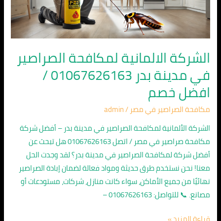
بدر
01067626163
/
افضل
الشركة الالمانية لمكافحة الصراصير
خصم
في مدينة بدر 01067626163 /
افضل خصم
مكافحة الصراصير في مصر
/
admin
الشركة الألمانية لمكافحة الصراصير في مدينة بدر – أفضل شركة
مكافحة صراصير في مصر / اتصل 01067626163 هل تبحث عن
أفضل شركة لمكافحة الصراصير في مدينة بدر؟ لقد وجدت الحل
معنا! نحن نستخدم طرق حديثة ومواد فعالة لضمان إبادة الصراصير
نهائيًا من جميع الأماكن، سواء كانت منازل، شركات، مستودعات أو
مصانع. 📞 للتواصل: 01067626163 –
قراءة المزيد »