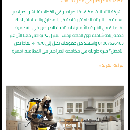
مكافحة الصراصير في مصر
/
admin
الشركة الألمانية لمكافحة الصراصير في القطاميةتنتشر الصراصير
بسرعة في البيئات الدافئة، وخاصة في المطابخ والحمامات، لذلك
نقدم لك في الشركة الألمانية لمكافحة الصراصير في القطامية
خدمة إبادة شاملة دون الحاجة لإخلاء المنزل.📞 تواصل معنا الآن عبر:
01067626163 واستفد من خصومات تصل إلى 70%. 🔹 لماذا نحن
الأفضل؟ خبرة طويلة في مكافحة الصراصير في القطامية. أجهزة
قراءة المزيد »
الشركة
الالمانية
لمكافحة
الصراصير
في
التجمع