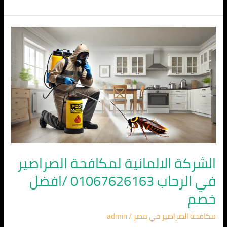
الشركة
الالمانية
لمكافحة
الصراصير
في
الرحاب
01067626163
/
افضل
خصم
الشركة الالمانية لمكافحة الصراصير
في الرحاب 01067626163 /افضل
خصم
مكافحة الصراصير في مصر
/
admin