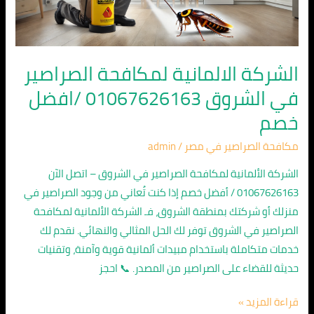
01067626163
/
افضل
خصم
الشركة الالمانية لمكافحة الصراصير
في الشروق 01067626163 /افضل
خصم
مكافحة الصراصير في مصر
/
admin
الشركة الألمانية لمكافحة الصراصير في الشروق – اتصل الآن
01067626163 / أفضل خصم إذا كنت تُعاني من وجود الصراصير في
منزلك أو شركتك بمنطقة الشروق، فـ الشركة الألمانية لمكافحة
الصراصير في الشروق توفر لك الحل المثالي والنهائي. نقدم لك
خدمات متكاملة باستخدام مبيدات ألمانية قوية وآمنة، وتقنيات
حديثة للقضاء على الصراصير من المصدر. 📞 احجز
قراءة المزيد »