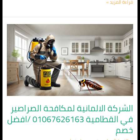
قراءة المزيد »
الشركة
الالمانية
لمكافحة
الصراصير
في
القطامية
01067626163
/
افضل
خصم
الشركة الالمانية لمكافحة الصراصير
في القطامية 01067626163 /افضل
خصم