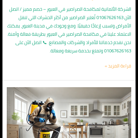
الشركة الألمانية لمكافحة الصراصير في العبور – خصم مميز / اتصل
الآن 01067626163 تُعتبر الصراصير من أكثر الحشرات التي تنقل
الأمراض وتسبب إزعاجًا حقيقيًا. ومع وجودك في مدينة العبور، يمكنك
الاعتماد علينا في مكافحة الصراصير في العبور بطريقة فعالة وآمنة.
نحن نقدم خدماتنا للأفراد والشركات والمصانع. 📞 اتصل الآن على
01067626163 وتمتع بخدمة سريعة وفعالة.
قراءة المزيد »
الشركة
الالمانية
لمكافحة
الصراصير
في
الشروق