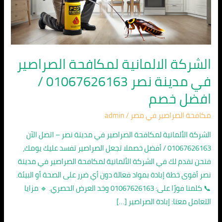
مدينة
نصر
01067626163
/
افضل
الشركة الالمانية لمكافحة الصراصير
خصم
في مدينة نصر 01067626163 /
افضل خصم
مكافحة الصراصير في مصر
/
admin
الشركة الألمانية لمكافحة الصراصير في مدينة نصر – اتصل الآن
01067626163 / أفضل خصملا تجعل الصراصير تفسد عليك يومك،
فنحن نقدم لك في الشركة الألمانية لمكافحة الصراصير في مدينة
نصر أقوى خطة إبادة بمواد فعالة دون أي ضرر على الصحة أو البيئة.
📞 كلمنا فورًا على: 01067626163 وخد العرض الحصري. 🔹 مزايا
التعامل معنا: إبادة الصراصير […]