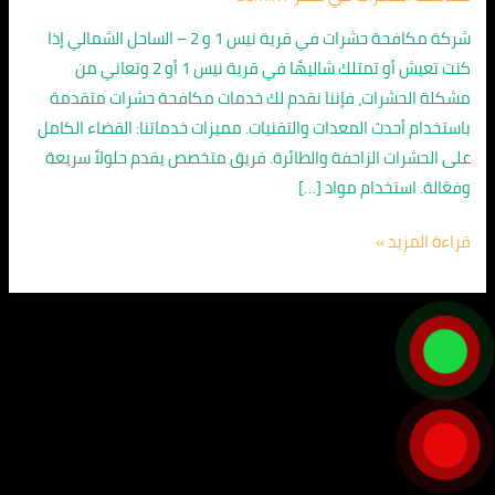
نيس
الساحل
شركة مكافحة حشرات في قرية نيس 1 و 2 – الساحل الشمالي إذا
01067626163
كنت تعيش أو تمتلك شاليهًا في قرية نيس 1 أو 2 وتعاني من
مشكلة الحشرات، فإننا نقدم لك خدمات مكافحة حشرات متقدمة
باستخدام أحدث المعدات والتقنيات. مميزات خدماتنا: القضاء الكامل
على الحشرات الزاحفة والطائرة. فريق متخصص يقدم حلولاً سريعة
وفعّالة. استخدام مواد […]
قراءة المزيد »