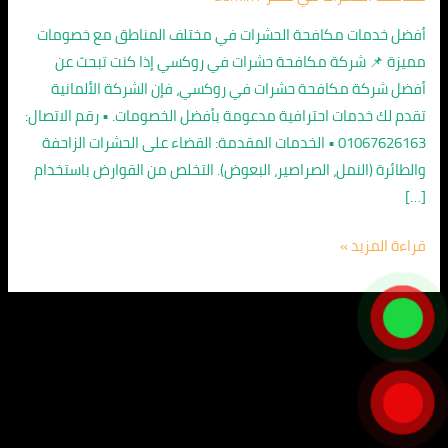
–
اتصل
أفضل خدمات مكافحة الحشرات في مختلف المناطق مع خصومات
الآن
مميزة 📌 شركة مكافحة حشرات في روكسي إذا كنت تبحث عن
01067626163
أفضل شركة مكافحة حشرات في روكسي، فإن الشركة الألمانية
تقدم لك خدمات احترافية مدعومة بأفضل الخصومات. • رقم الاتصال:
01067626163 • الخدمات المقدمة: القضاء على الحشرات الزاحفة
والطائرة (النمل، الصراصير، البعوض). التخلص من القوارض باستخدام
[…]
قراءة المزيد »