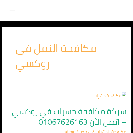
Main
خطي
لى
Menu
لمحتوى
مكافحة النمل في
روكسي
شركة
مكافحة
شركة مكافحة حشرات في روكسي
حشرات
– اتصل الآن 01067626163
في
روكسي
مكافحة الحشرات في مصر
/
admin