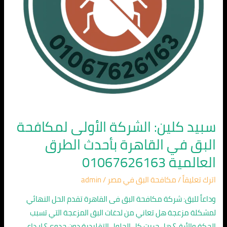
القاهرة
بأحدث
الطرق
العالمية
01067626163
سبيد كلين: الشركة الأولى لمكافحة
البق في القاهرة بأحدث الطرق
العالمية 01067626163
اترك تعليقاً
/
مكافحة البق في مصر
/
admin
وداعاً للبق: شركة مكافحة البق فى القاهرة تقدم الحل النهائي
لمشكلة مزعجة هل تعاني من لدغات البق المزعجة التي تسبب
الحكة والأرق؟ هل جربت كل الحلول التقليدية دون جدوى؟ لا داعي